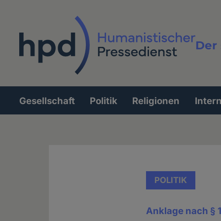
Direkt
zum
Inhalt
Der 
Vollt
Gesellschaft
Politik
Religionen
Inter
Hauptnavigation
POLITIK
Anklage nach § 