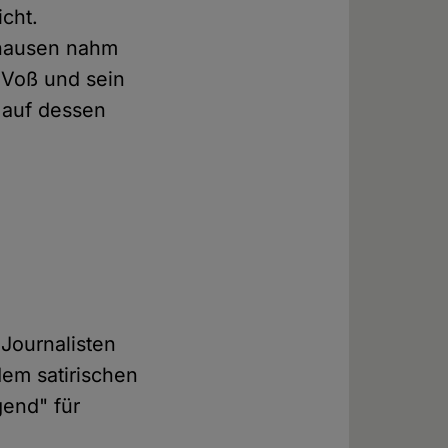
icht.
ghausen nahm
 Voß und sein
h auf dessen
Journalisten
dem satirischen
gend" für