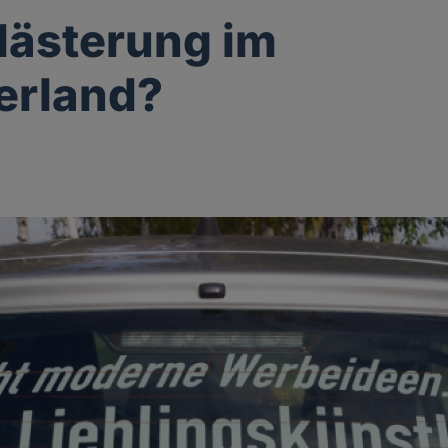
lästerung im
erland?
g