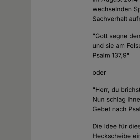
wechselnden Sp
Sachverhalt auf
"Gott segne den
und sie am Fels
Psalm 137,9"
oder
"Herr, du brichs
Nun schlag ihne
Gebet nach Psa
Die Idee für die
Heckscheibe ein