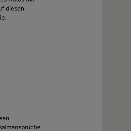
uf diesen
ie:
ssen
 Psalmensprüche