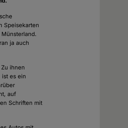
nd.
ische
n Speisekarten
im Münsterland.
ran ja auch
 Zu ihnen
ist es ein
arüber
t, auf
en Schriften mit
es Autos mit