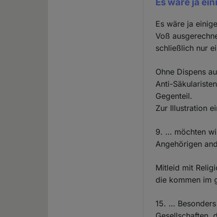
Es wäre ja ei
Es wäre ja einig
Voß ausgerechne
schließlich nur e
Ohne Dispens aus
Anti-Säkulariste
Gegenteil.
Zur Illustration 
9. … möchten wir
Angehörigen ande
Mitleid mit Relig
die kommen im ga
15. … Besonders s
Gesellschaften, 