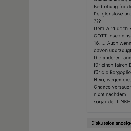
Bedrohung für die
Religionslose un
???
Dem wird doch ke
GOTT-losen eins
16. … Auch wenn 
davon überzeugt,
Die anderen, auc
für einen fairen 
für die Bergogli
Nein, wegen dies
Chance versauen,
nicht nachdem
sogar der LINKE 
Diskussion anzeig