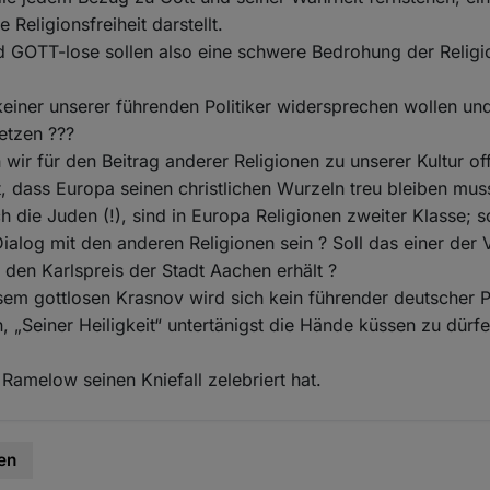
 Religionsfreiheit darstellt.
d GOTT-lose sollen also eine schwere Bedrohung der Religio
iner unserer führenden Politiker widersprechen wollen und
etzen ???
wir für den Beitrag anderer Religionen zu unserer Kultur off
 dass Europa seinen christlichen Wurzeln treu bleiben mus
h die Juden (!), sind in Europa Religionen zweiter Klasse; so
Dialog mit den anderen Religionen sein ? Soll das einer der 
o den Karlspreis der Stadt Aachen erhält ?
em gottlosen Krasnov wird sich kein führender deutscher Po
 „Seiner Heiligkeit“ untertänigst die Hände küssen zu dürf
Ramelow seinen Kniefall zelebriert hat.
en