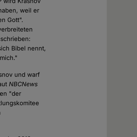
P
wird Krasnov
haben, weil er
n Gott".
verbreiteten
eschrieben:
ich Bibel nennt,
 mich."
asnov und warf
aut
NBCNews
gen "der
ttlungskomitee
m