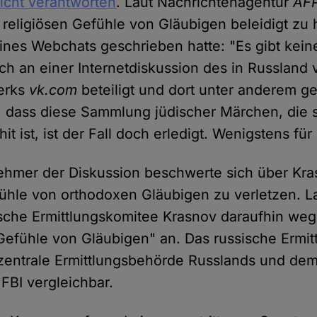
icht verantworten
. Laut Nachrichtenagentur
AF
 religiösen Gefühle von Gläubigen beleidigt zu 
nes Webchats geschrieben hatte: "Es gibt keine
ch an einer Internetdiskussion des in Russland 
erks
vk.com
beteiligt und dort unter anderem g
 dass diese Sammlung jüdischer Märchen, die s
it ist, ist der Fall doch erledigt. Wenigstens für
nehmer der Diskussion beschwerte sich über Kr
fühle von orthodoxen Gläubigen zu verletzen. L
ische Ermittlungskomitee Krasnov daraufhin we
Gefühle von Gläubigen" an. Das russische Ermi
ie zentrale Ermittlungsbehörde Russlands und de
FBI vergleichbar.