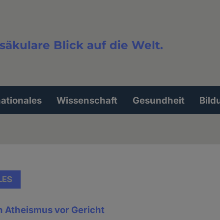
säkulare Blick auf die Welt.
extsuche
nationales
Wissenschaft
Gesundheit
Bild
LES
 Atheismus vor Gericht