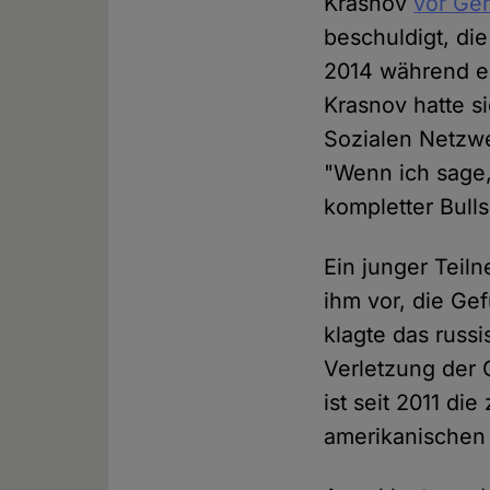
Krasnov
vor Ger
beschuldigt, die
2014 während ei
Krasnov hatte si
Sozialen Netzw
"Wenn ich sage,
kompletter Bullsh
Ein junger Teil
ihm vor, die Ge
klagte das russ
Verletzung der 
ist seit 2011 d
amerikanischen 