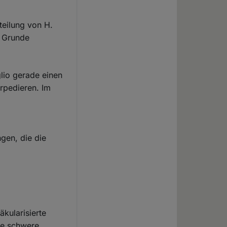
teilung von H.
m Grunde
glio gerade einen
orpedieren. Im
gen, die die
äkularisierte
ne schwere