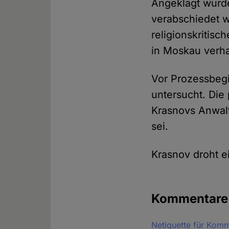
Angeklagt wurde
verabschiedet w
religionskritisc
in Moskau verhaf
Vor Prozessbegi
untersucht. Die
Krasnovs Anwalt 
sei.
Krasnov droht e
Kommentar
Netiquette für Kom