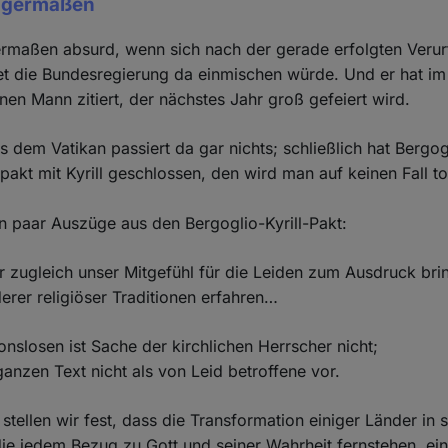
nigermaßen
ermaßen absurd, wenn sich nach der gerade erfolgten Verur
t die Bundesregierung da einmischen würde. Und er hat i
inen Mann zitiert, der nächstes Jahr groß gefeiert wird.
 dem Vatikan passiert da gar nichts; schließlich hat Bergo
npakt mit Kyrill geschlossen, den wird man auf keinen Fall t
ein paar Auszüge aus den Bergoglio-Kyrill-Pakt:
 zugleich unser Mitgefühl für die Leiden zum Ausdruck brin
rer religiöser Traditionen erfahren…
ionslosen ist Sache der kirchlichen Herrscher nicht;
nzen Text nicht als von Leid betroffene vor.
tellen wir fest, dass die Transformation einiger Länder in s
die jedem Bezug zu Gott und seiner Wahrheit fernstehen, ei