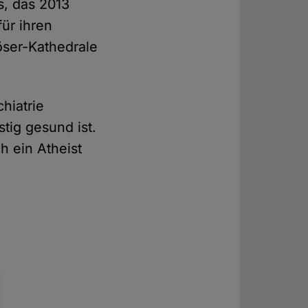
s, das 2013
ür ihren
löser-Kathedrale
hiatrie
tig gesund ist.
h ein Atheist