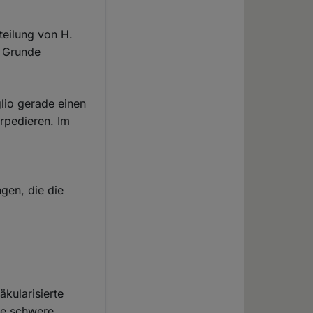
teilung von H.
m Grunde
glio gerade einen
orpedieren. Im
gen, die die
äkularisierte
ne schwere