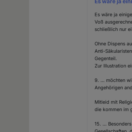
Es wäre ja ei
Es wäre ja einig
Voß ausgerechne
schließlich nur e
Ohne Dispens aus
Anti-Säkulariste
Gegenteil.
Zur Illustration 
9. … möchten wir
Angehörigen ande
Mitleid mit Relig
die kommen im ga
15. … Besonders s
Gesellschaften, 