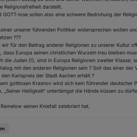
 Religionsfreiheit darstellt.
d GOTT-lose sollen also eine schwere Bedrohung der Religio
iner unserer führenden Politiker widersprechen wollen und
etzen ???
wir für den Beitrag anderer Religionen zu unserer Kultur off
 dass Europa seinen christlichen Wurzeln treu bleiben mus
h die Juden (!), sind in Europa Religionen zweiter Klasse; so
Dialog mit den anderen Religionen sein ? Soll das einer der 
o den Karlspreis der Stadt Aachen erhält ?
em gottlosen Krasnov wird sich kein führender deutscher Po
 „Seiner Heiligkeit“ untertänigst die Hände küssen zu dürf
Ramelow seinen Kniefall zelebriert hat.
en