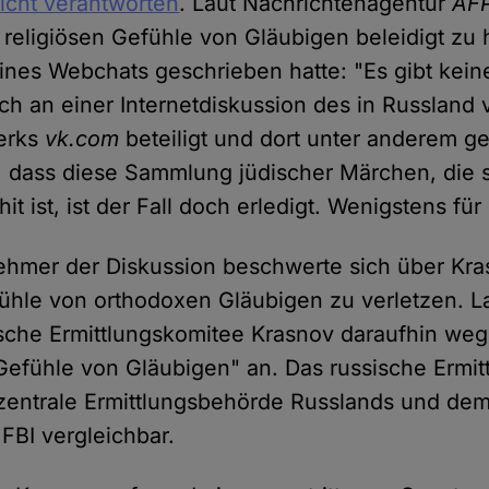
icht verantworten
. Laut Nachrichtenagentur
AF
 religiösen Gefühle von Gläubigen beleidigt zu 
nes Webchats geschrieben hatte: "Es gibt keine
ch an einer Internetdiskussion des in Russland 
erks
vk.com
beteiligt und dort unter anderem g
 dass diese Sammlung jüdischer Märchen, die s
it ist, ist der Fall doch erledigt. Wenigstens für
nehmer der Diskussion beschwerte sich über Kr
fühle von orthodoxen Gläubigen zu verletzen. L
ische Ermittlungskomitee Krasnov daraufhin we
Gefühle von Gläubigen" an. Das russische Ermi
ie zentrale Ermittlungsbehörde Russlands und de
FBI vergleichbar.