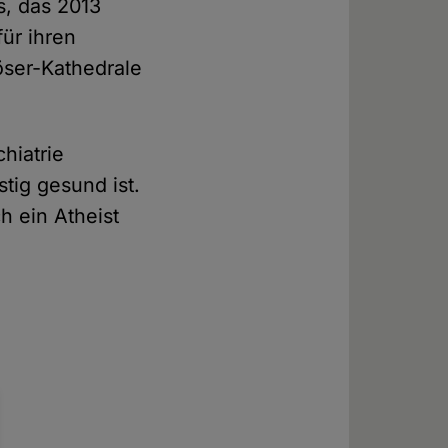
s, das 2013
ür ihren
löser-Kathedrale
hiatrie
tig gesund ist.
h ein Atheist