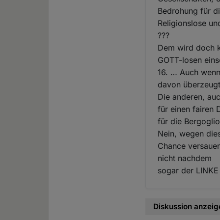
Bedrohung für die
Religionslose un
???
Dem wird doch ke
GOTT-losen eins
16. … Auch wenn 
davon überzeugt,
Die anderen, auc
für einen fairen 
für die Bergogli
Nein, wegen dies
Chance versauen,
nicht nachdem
sogar der LINKE 
Diskussion anzeig