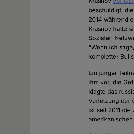
Krasnov
vor Ger
beschuldigt, die
2014 während ei
Krasnov hatte si
Sozialen Netzw
"Wenn ich sage,
kompletter Bullsh
Ein junger Teil
ihm vor, die Ge
klagte das russ
Verletzung der 
ist seit 2011 d
amerikanischen 