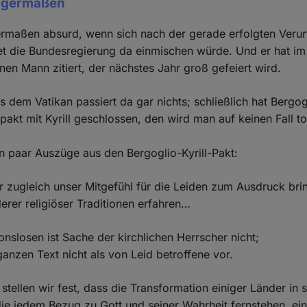
nigermaßen
ermaßen absurd, wenn sich nach der gerade erfolgten Verur
t die Bundesregierung da einmischen würde. Und er hat i
inen Mann zitiert, der nächstes Jahr groß gefeiert wird.
 dem Vatikan passiert da gar nichts; schließlich hat Bergo
npakt mit Kyrill geschlossen, den wird man auf keinen Fall t
ein paar Auszüge aus den Bergoglio-Kyrill-Pakt:
 zugleich unser Mitgefühl für die Leiden zum Ausdruck brin
rer religiöser Traditionen erfahren…
ionslosen ist Sache der kirchlichen Herrscher nicht;
nzen Text nicht als von Leid betroffene vor.
tellen wir fest, dass die Transformation einiger Länder in s
die jedem Bezug zu Gott und seiner Wahrheit fernstehen, ei