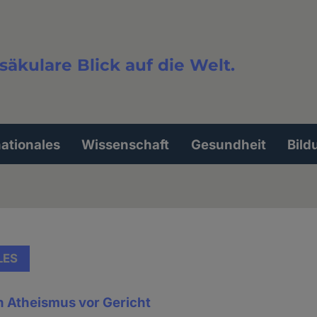
säkulare Blick auf die Welt.
extsuche
nationales
Wissenschaft
Gesundheit
Bild
LES
 Atheismus vor Gericht