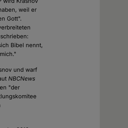
P
wird Krasnov
haben, weil er
n Gott".
verbreiteten
eschrieben:
ich Bibel nennt,
 mich."
asnov und warf
aut
NBCNews
gen "der
ttlungskomitee
m