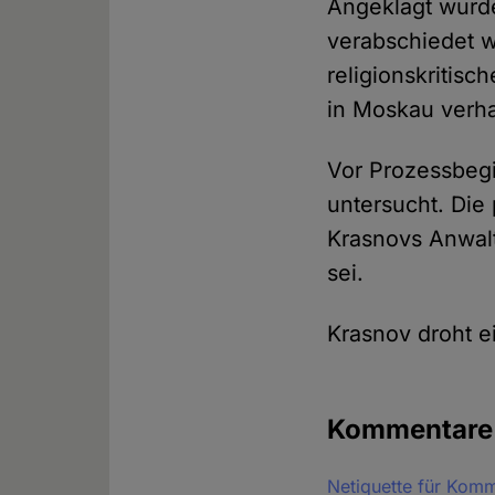
Angeklagt wurde
verabschiedet w
religionskritisc
in Moskau verhaf
Vor Prozessbegi
untersucht. Die
Krasnovs Anwalt 
sei.
Krasnov droht e
Kommentar
Netiquette für Kom