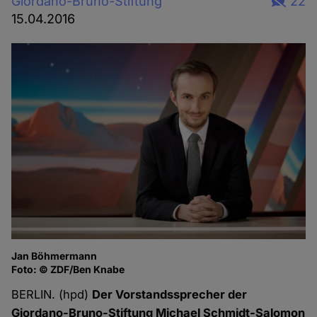
Giordano-Bruno-Stiftung
22
15.04.2016
Jan Böhmermann
Foto: © ZDF/Ben Knabe
BERLIN. (hpd)
Der Vorstandssprecher der
Giordano-Bruno-Stiftung Michael Schmidt-Salomon