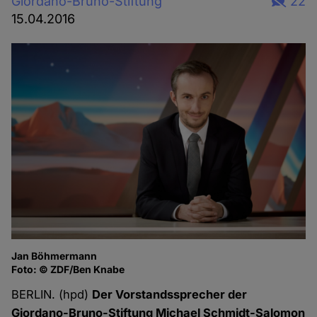
Giordano-Bruno-Stiftung
22
15.04.2016
Jan Böhmermann
Foto: © ZDF/Ben Knabe
BERLIN. (hpd)
Der Vorstandssprecher der
Giordano-Bruno-Stiftung Michael Schmidt-Salomon