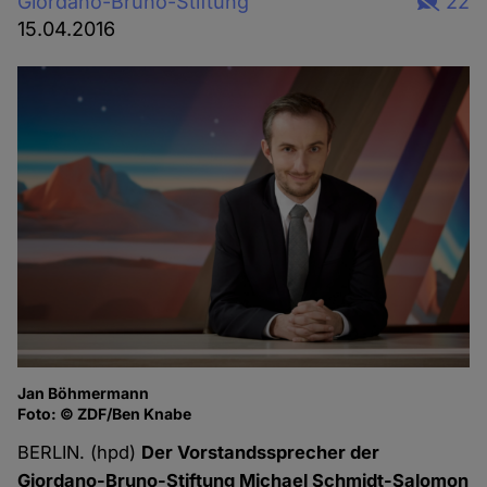
Giordano-Bruno-Stiftung
22
15.04.2016
Jan Böhmermann
Foto: © ZDF/Ben Knabe
BERLIN. (hpd)
Der Vorstandssprecher der
Giordano-Bruno-Stiftung Michael Schmidt-Salomon