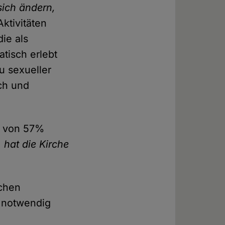
sich ändern,
Aktivitäten
die als
tisch erlebt
u sexueller
ch und
e von 57%
 hat die Kirche
schen
s notwendig