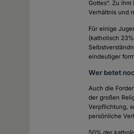
Gottes“. Zu ihm
Verhältnis und 
Für einige Juge
(katholisch 23%
Selbstverständn
eindeutiger form
Wer betet no
Auch die Forde
der großen Reli
Verpflichtung, 
persönliche Verh
50% der katholi