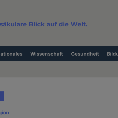
säkulare Blick auf die Welt.
extsuche
nationales
Wissenschaft
Gesundheit
Bild
gion