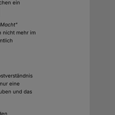
chen ein
 Macht"
n nicht mehr im
ntlich
stverständnis
 nur eine
auben und das
den