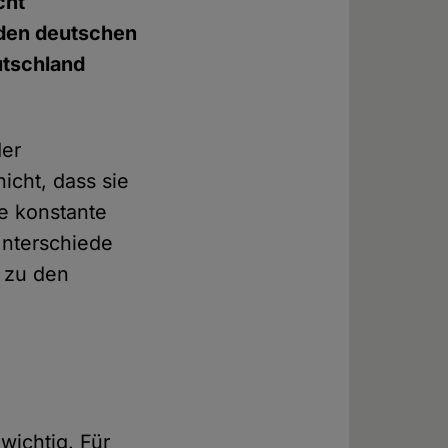
cht
den deutschen
utschland
der
icht, dass sie
ne konstante
Unterschiede
 zu den
wichtig. Für