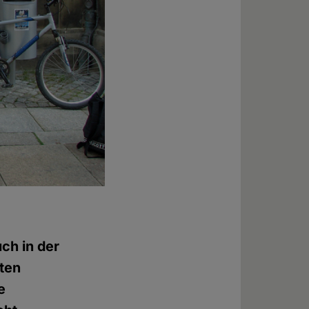
ch in der
rten
e