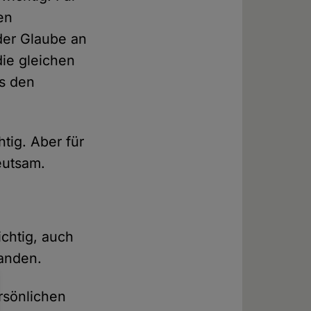
en
der Glaube an
die gleichen
us den
tig. Aber für
eutsam.
ichtig, auch
tanden.
ersönlichen