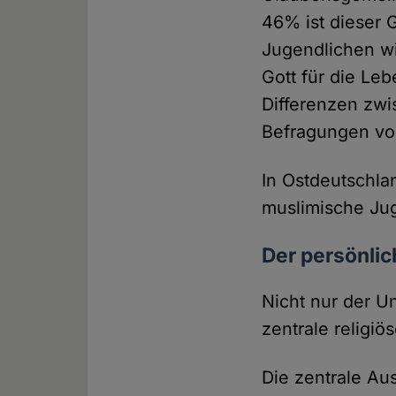
46% ist dieser 
Jugendlichen wi
Gott für die Leb
Differenzen zwi
Befragungen v
In Ostdeutschla
muslimische Jug
Der persönlic
Nicht nur der U
zentrale religi
Die zentrale Aus