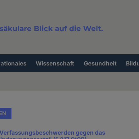
säkulare Blick auf die Welt.
extsuche
nationales
Wissenschaft
Gesundheit
Bild
EN
t Verfassungsbeschwerden gegen das