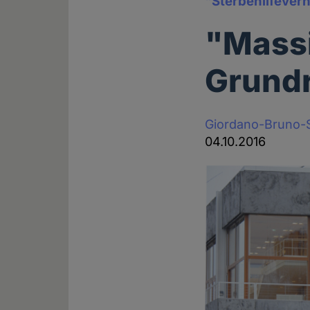
"Sterbehilfever
"Massi
Grund
Giordano-Bruno-S
04.10.2016