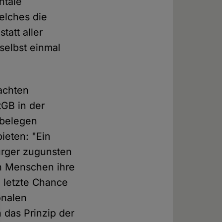
ntale
welches die
tatt aller
selbst einmal
achten
tGB in der
nbelegen
ieten: "Ein
ürger zugunsten
en Menschen ihre
e letzte Chance
onalen
 das Prinzip der