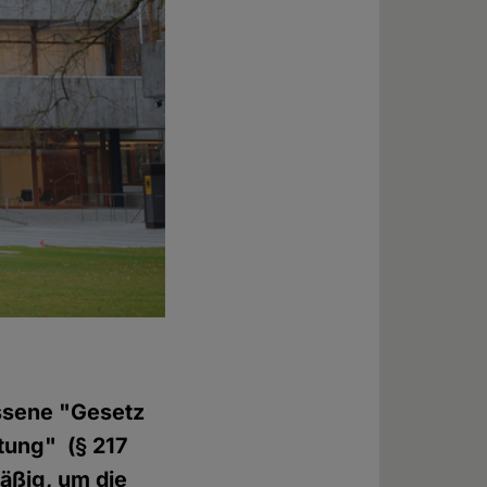
ssene "Gesetz
tung" (§ 217
äßig, um die