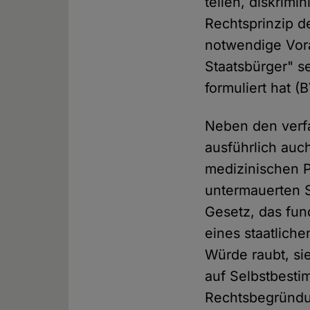
teilen, diskrimi
Rechtsprinzip d
notwendige Vora
Staatsbürger" s
formuliert hat (
Neben den verf
ausführlich auch
medizinischen P
untermauerten S
Gesetz, das fu
eines staatlich
Würde raubt, sie
auf Selbstbesti
Rechtsbegründun