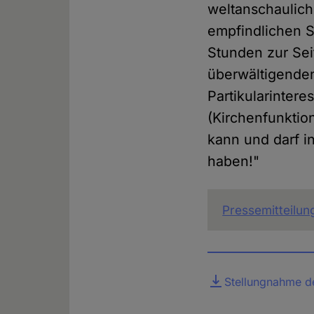
weltanschauliche
empfindlichen S
Stunden zur Sei
überwältigenden
Partikularinter
(Kirchenfunktion
kann und darf i
haben!"
Pressemitteilun
Datei
Stellungnahme d