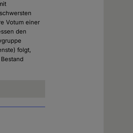
mit
n schwersten
re Votum einer
dessen den
bygruppe
nste) folgt,
n Bestand