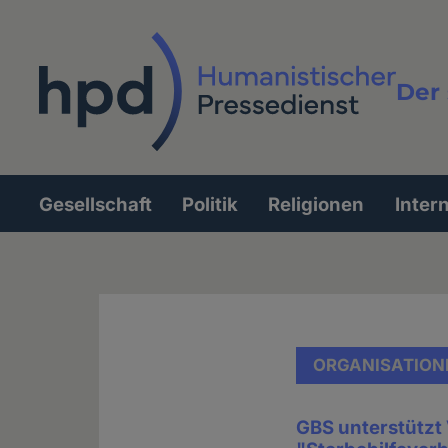
Direkt
zum
Inhalt
Der 
Vollt
Gesellschaft
Politik
Religionen
Inter
Hauptnavigation
ORGANISATION
GBS unterstütz