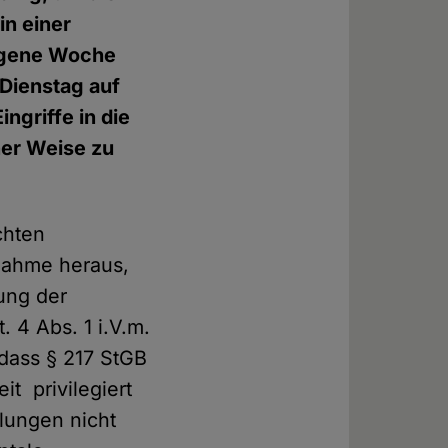
in einer
angene Woche
Dienstag auf
ngriffe in die
ner Weise zu
chten
gnahme heraus,
ung der
. 4 Abs. 1 i.V.m.
 dass § 217 StGB
it privilegiert
llungen nicht