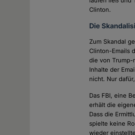
laufen ließ und
Clinton.
Die Skandalis
Zum Skandal geh
Clinton-Emails 
die von Trump-n
Inhalte der Emai
nicht. Nur dafü
Das FBI, eine Be
erhält die eig
Dass die Ermittl
spielte keine R
wieder einstellt