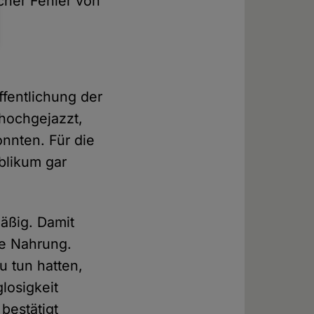
scher Fehler von
ffentlichung der
 hochgejazzt,
onnten. Für die
ublikum gar
mäßig. Damit
ue Nahrung.
u tun hatten,
losigkeit
 bestätigt