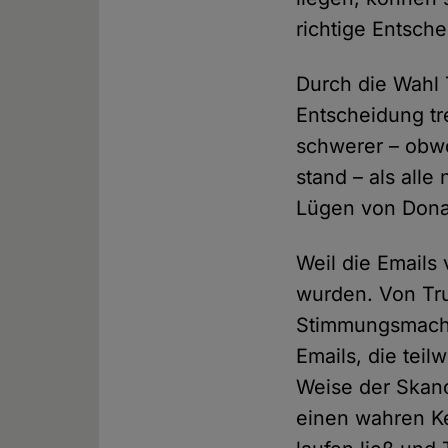
richtige Entsche
Durch die Wahl 
Entscheidung tre
schwerer – obw
stand – als all
Lügen von Dona
Weil die Emails
wurden. Von Tr
Stimmungsmacher
Emails, die tei
Weise der Skand
einen wahren Ker