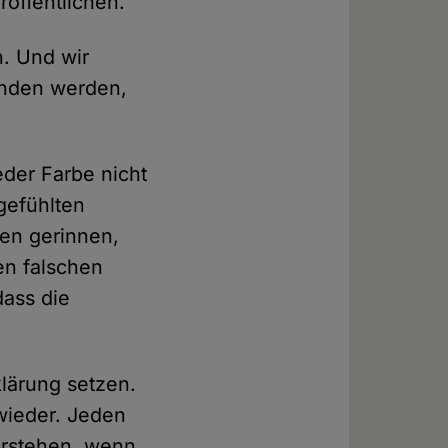
röffentlichen.
n. Und wir
anden werden,
eder Farbe nicht
gefühlten
ten gerinnen,
en falschen
dass die
klärung setzen.
wieder. Jeden
verstehen, wenn