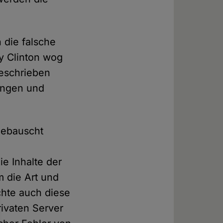
 die falsche
ry Clinton wog
eschrieben
ungen und
fgebauscht
e Inhalte der
m die Art und
chte auch diese
rivaten Server