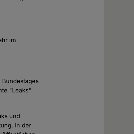
ahr im
es Bundestages
nte "Leaks"
eaks und
ung, in der