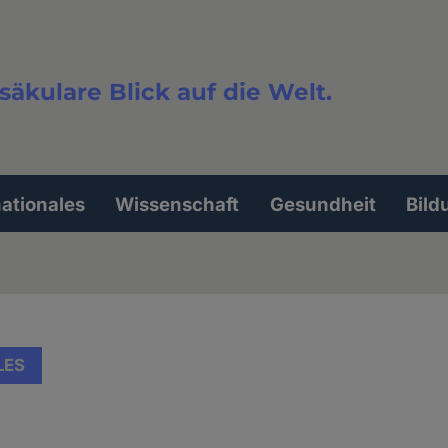
säkulare Blick auf die Welt.
extsuche
nationales
Wissenschaft
Gesundheit
Bild
LES