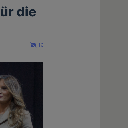
ür die
19