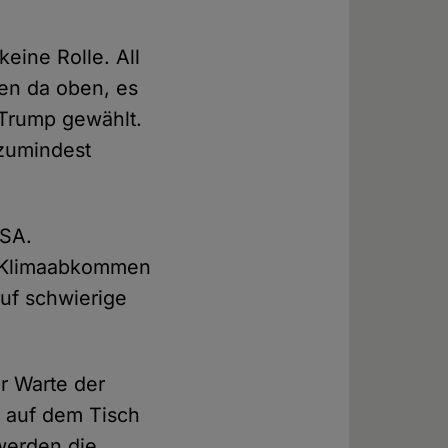
keine Rolle. All
en da oben, es
n Trump gewählt.
zumindest
USA.
t-Klimaabkommen
auf schwierige
r Warte der
n auf dem Tisch
werden die