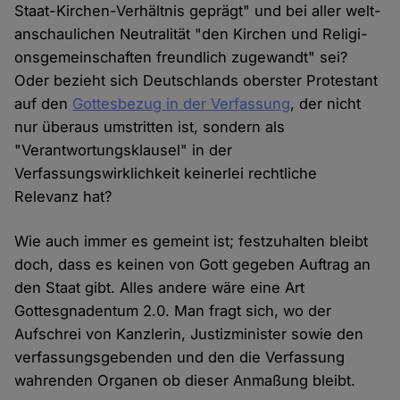
Staat-Kir­chen-Ver­hält­nis ge­prägt" und bei aller welt­
an­schau­lichen Neu­tralität "den Kir­chen und Re­li­gi­
ons­ge­mein­schaf­ten freund­lich zu­ge­wandt" sei?
Oder bezieht sich Deutschlands oberster Protestant
auf den
Gottesbezug in der Verfassung
, der nicht
nur überaus umstritten ist, sondern als
"Verantwortungsklausel" in der
Verfassungswirklichkeit keinerlei rechtliche
Relevanz hat?
Wie auch immer es gemeint ist; festzuhalten bleibt
doch, dass es keinen von Gott gegeben Auftrag an
den Staat gibt. Alles andere wäre eine Art
Gottesgnadentum 2.0. Man fragt sich, wo der
Aufschrei von Kanzlerin, Justizminister sowie den
verfassungsgebenden und den die Verfassung
wahrenden Organen ob dieser Anmaßung bleibt.