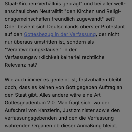
Staat-Kir­chen-Ver­hält­nis ge­prägt" und bei aller welt­
an­schau­lichen Neu­tralität "den Kir­chen und Re­li­gi­
ons­ge­mein­schaf­ten freund­lich zu­ge­wandt" sei?
Oder bezieht sich Deutschlands oberster Protestant
auf den
Gottesbezug in der Verfassung
, der nicht
nur überaus umstritten ist, sondern als
"Verantwortungsklausel" in der
Verfassungswirklichkeit keinerlei rechtliche
Relevanz hat?
Wie auch immer es gemeint ist; festzuhalten bleibt
doch, dass es keinen von Gott gegeben Auftrag an
den Staat gibt. Alles andere wäre eine Art
Gottesgnadentum 2.0. Man fragt sich, wo der
Aufschrei von Kanzlerin, Justizminister sowie den
verfassungsgebenden und den die Verfassung
wahrenden Organen ob dieser Anmaßung bleibt.