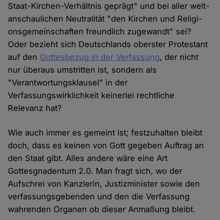
Staat-Kir­chen-Ver­hält­nis ge­prägt" und bei aller welt­
an­schau­lichen Neu­tralität "den Kir­chen und Re­li­gi­
ons­ge­mein­schaf­ten freund­lich zu­ge­wandt" sei?
Oder bezieht sich Deutschlands oberster Protestant
auf den
Gottesbezug in der Verfassung
, der nicht
nur überaus umstritten ist, sondern als
"Verantwortungsklausel" in der
Verfassungswirklichkeit keinerlei rechtliche
Relevanz hat?
Wie auch immer es gemeint ist; festzuhalten bleibt
doch, dass es keinen von Gott gegeben Auftrag an
den Staat gibt. Alles andere wäre eine Art
Gottesgnadentum 2.0. Man fragt sich, wo der
Aufschrei von Kanzlerin, Justizminister sowie den
verfassungsgebenden und den die Verfassung
wahrenden Organen ob dieser Anmaßung bleibt.