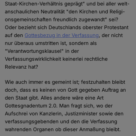
Staat-Kir­chen-Ver­hält­nis ge­prägt" und bei aller welt­
an­schau­lichen Neu­tralität "den Kir­chen und Re­li­gi­
ons­ge­mein­schaf­ten freund­lich zu­ge­wandt" sei?
Oder bezieht sich Deutschlands oberster Protestant
auf den
Gottesbezug in der Verfassung
, der nicht
nur überaus umstritten ist, sondern als
"Verantwortungsklausel" in der
Verfassungswirklichkeit keinerlei rechtliche
Relevanz hat?
Wie auch immer es gemeint ist; festzuhalten bleibt
doch, dass es keinen von Gott gegeben Auftrag an
den Staat gibt. Alles andere wäre eine Art
Gottesgnadentum 2.0. Man fragt sich, wo der
Aufschrei von Kanzlerin, Justizminister sowie den
verfassungsgebenden und den die Verfassung
wahrenden Organen ob dieser Anmaßung bleibt.