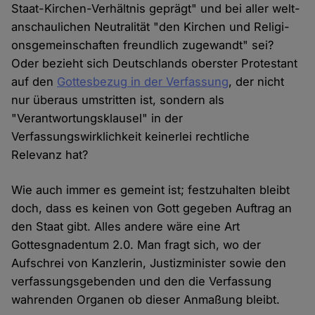
Staat-Kir­chen-Ver­hält­nis ge­prägt" und bei aller welt­
an­schau­lichen Neu­tralität "den Kir­chen und Re­li­gi­
ons­ge­mein­schaf­ten freund­lich zu­ge­wandt" sei?
Oder bezieht sich Deutschlands oberster Protestant
auf den
Gottesbezug in der Verfassung
, der nicht
nur überaus umstritten ist, sondern als
"Verantwortungsklausel" in der
Verfassungswirklichkeit keinerlei rechtliche
Relevanz hat?
Wie auch immer es gemeint ist; festzuhalten bleibt
doch, dass es keinen von Gott gegeben Auftrag an
den Staat gibt. Alles andere wäre eine Art
Gottesgnadentum 2.0. Man fragt sich, wo der
Aufschrei von Kanzlerin, Justizminister sowie den
verfassungsgebenden und den die Verfassung
wahrenden Organen ob dieser Anmaßung bleibt.