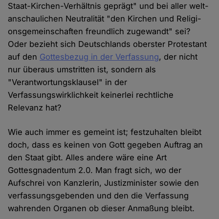
Staat-Kir­chen-Ver­hält­nis ge­prägt" und bei aller welt­
an­schau­lichen Neu­tralität "den Kir­chen und Re­li­gi­
ons­ge­mein­schaf­ten freund­lich zu­ge­wandt" sei?
Oder bezieht sich Deutschlands oberster Protestant
auf den
Gottesbezug in der Verfassung
, der nicht
nur überaus umstritten ist, sondern als
"Verantwortungsklausel" in der
Verfassungswirklichkeit keinerlei rechtliche
Relevanz hat?
Wie auch immer es gemeint ist; festzuhalten bleibt
doch, dass es keinen von Gott gegeben Auftrag an
den Staat gibt. Alles andere wäre eine Art
Gottesgnadentum 2.0. Man fragt sich, wo der
Aufschrei von Kanzlerin, Justizminister sowie den
verfassungsgebenden und den die Verfassung
wahrenden Organen ob dieser Anmaßung bleibt.