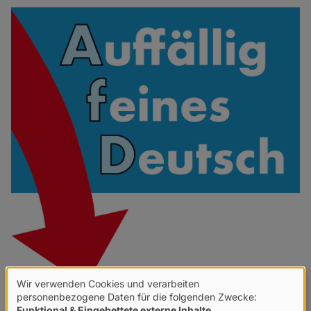
Wir verwenden Cookies und verarbeiten
Verwendung
personenbezogene Daten für die folgenden Zwecke:
Funktional & Eingebettete externe Inhalte
.