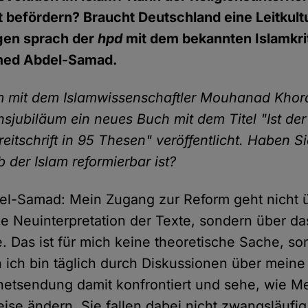
t befördern? Braucht Deutschland eine Leitkult
gen sprach der
hpd
mit dem bekannten Islamkri
med Abdel-Samad.
mit dem Islamwissenschaftler Mouhanad Khorc
sjubiläum ein neues Buch mit dem Titel "Ist der
treitschrift in 95 Thesen" veröffentlicht. Haben S
b der Islam reformierbar ist?
l-Samad: Mein Zugang zur Reform geht nicht 
ie Neuinterpretation der Texte, sondern über d
. Das ist für mich keine theoretische Sache, s
n ich bin täglich durch Diskussionen über mein
netsendung damit konfrontiert und sehe, wie 
ise ändern. Sie fallen dabei nicht zwangsläufi