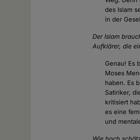
Weg. Denn 
des Islam s
in der Gesel
Der Islam brauc
Aufklärer, die e
Genau! Es 
Moses Mende
haben. Es b
Satiriker, d
kritisiert 
es eine fem
und mentale
Wie hoch schätz