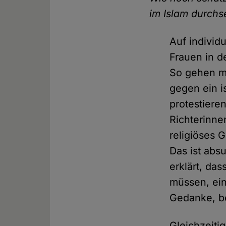
im Islam durchs
Auf individ
Frauen in d
So gehen mu
gegen ein i
protestiere
Richterinne
religiöses 
Das ist abs
erklärt, da
müssen, ein
Gedanke, b
Gleichzeiti