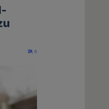
l-
zu
6