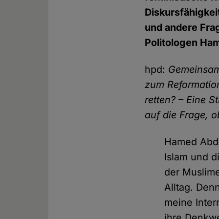
Diskursfähigkei
und andere Fra
Politologen Ha
hpd:
Gemeinsam 
zum Reformation
retten? – Eine S
auf die Frage, o
Hamed Abde
Islam und d
der Muslime
Alltag. Den
meine Inter
ihre Denkwe