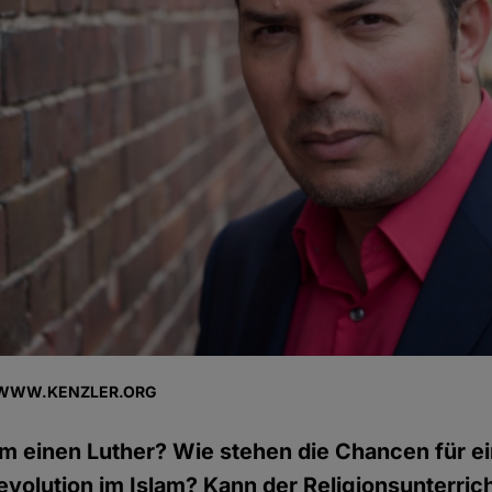
 WWW.KENZLER.ORG
am einen Luther? Wie stehen die Chancen für e
evolution im Islam? Kann der Religionsunterrich