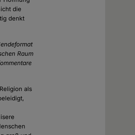
icht die
tig denkt
 Sendeformat
ischen Raum
e Kommentare
Religion als
eleidigt,
Misere
 Menschen