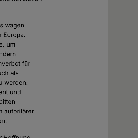
ngs wagen
n Europa.
ße, um
ondern
hverbot für
uch als
zu werden.
ent und
bitten
 autoritärer
en.
ir Hoffnung