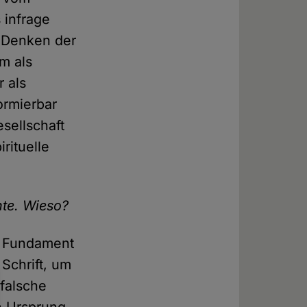
 infrage
s Denken der
am als
 als
ormierbar
sellschaft
rituelle
hte. Wieso?
um Fundament
 Schrift, um
 falsche