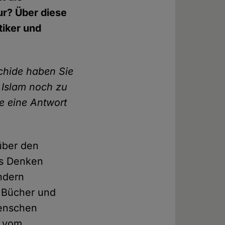
ur? Über diese
tiker und
hide haben Sie
 Islam noch zu
ie eine Antwort
über den
as Denken
ondern
e Bücher und
Menschen
g vom