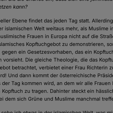
etzen kann?
ueller Ebene findet das jeden Tag statt. Allerdi
er islamischen Welt weitaus mehr, als Muslime i
slimische Frauen in Europa nicht auf die Stra
slamisches Kopftuchgebot zu demonstrieren, s
n gegen ein Gesetzesvorhaben, das ein Kopftuc
n vorsieht. Die gleiche Theologie, die das Kopft
Gebot betrachtet, verbietet einer Frau Richterin 
urd! Und dann kommt der österreichische Präsid
ss der Tag kommen wird, an dem wir alle Frauen 
 Kopftuch zu tragen. Dahinter steckt ein hässlich
ei dem sich Grüne und Muslime manchmal treff
g sehe ich etwas in der islamischen Welt, was m