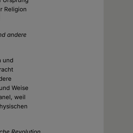
n Ursprung
r Religion
und andere
m und
racht
ndere
t und Weise
anel, weil
physischen
sche Revolution