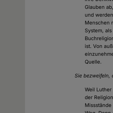
Glauben ab,
und werden 
Menschen re
System, als
Buchreligio
ist. Von au
einzunehmen
Quelle.
Sie bezweifeln,
Weil Luther
der Religio
Missstände 