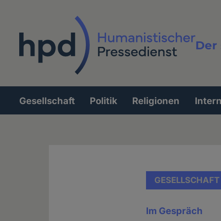
Direkt
zum
Inhalt
Der 
Vollt
Gesellschaft
Politik
Religionen
Inter
Hauptnavigation
GESELLSCHAFT
Im Gespräch