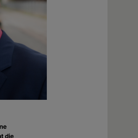
ine
t die