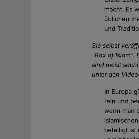
macht. Es w
üblichen th
und Traditi
Sie selbst veröf
"Box of Islam"
sind meist sach
unter den Video
In Europa g
rein und per
wenn man de
islamischen
beteiligt i