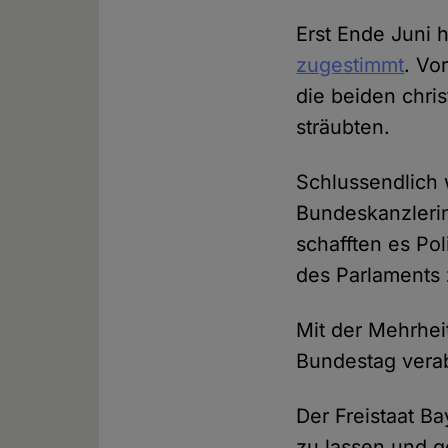
Erst Ende Juni 
zugestimmt
. Vo
die beiden chri
sträubten.
Schlussendlich
Bundeskanzlerin
schafften es Po
des Parlaments
Mit der Mehrhei
Bundestag verab
Der Freistaat B
zu lassen und g