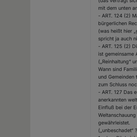
(das verträgt sic
mit dem unten an
- ART. 124 (2) M
bürgerlichen Rec
(was heißt hier 
spricht ja auch 
- ART. 125 (2) D
ist gemeinsame 
(„Reinhaltung“ 
Wann sind Famil
und Gemeinden t
zum Schluss noc
- ART. 127 Das e
anerkannten wel
Einfluß bei der 
Weltanschauung 
gewährleistet.
(„unbeschadet“ ?