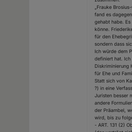
„Frauke Brosius-
fand es dagegen 
gehabt habe. Es 
könne. Friederik
für den Ehebegri
sondern dass sic
Ich würde dem Pa
definiert hat. I
Diskriminierung 
für Ehe und Fami
Statt sich von K
?) in eine Verfas
Juristen besser 
andere Formulier
der Präambel, wo
wird, bis zu fol
- ART. 131 (2) O