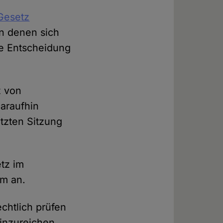
Gesetz
n denen sich
ne Entscheidung
z von
araufhin
etzten Sitzung
tz im
um an.
chtlich prüfen
inzureichen.