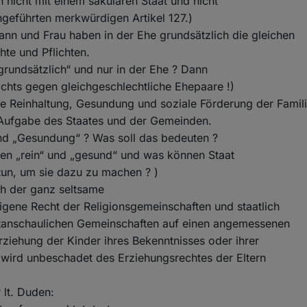
h nicht mit einem säkularen Staat und nicht
geführten merkwürdigen Artikel 127.)
ann und Frau haben in der Ehe grundsätzlich die gleichen
hte und Pflichten.
„grundsätzlich“ und nur in der Ehe ? Dann
nichts gegen gleichgeschlechtliche Ehepaare !)
ie Reinhaltung, Gesundung und soziale Förderung der Famil
Aufgabe des Staates und der Gemeinden.
und „Gesundung“ ? Was soll das bedeuten ?
ien „rein“ und „gesund“ und was können Staat
un, um sie dazu zu machen ? )
h der ganz seltsame
igene Recht der Religionsgemeinschaften und staatlich
tanschaulichen Gemeinschaften auf einen angemessenen
Erziehung der Kinder ihres Bekenntnisses oder ihrer
wird unbeschadet des Erziehungsrechtes der Eltern
 lt. Duden: