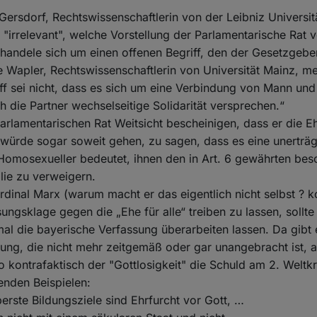
Gersdorf, Rechtswissenschaftlerin von der Leibniz Universi
"irrelevant", welche Vorstellung der Parlamentarische Rat 
handele sich um einen offenen Begriff, den der Gesetzgebe
e Wapler, Rechtswissenschaftlerin von Universität Mainz, mei
ff sei nicht, dass es sich um eine Verbindung von Mann und
h die Partner wechselseitige Solidarität versprechen.“
rlamentarischen Rat Weitsicht bescheinigen, dass er die E
ch würde sogar soweit gehen, zu sagen, dass es eine unerträg
Homosexueller bedeutet, ihnen den in Art. 6 gewährten be
lie zu verweigern.
ardinal Marx (warum macht er das eigentlich nicht selbst ? k
sungsklage gegen die „Ehe für alle“ treiben zu lassen, sollt
mal die bayerische Verfassung überarbeiten lassen. Da gibt 
ung, die nicht mehr zeitgemäß oder gar unangebracht ist,
 kontrafaktisch der "Gottlosigkeit" die Schuld am 2. Welt
genden Beispielen:
berste Bildungsziele sind Ehrfurcht vor Gott, …