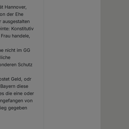
tät Hannover,
von der Ehe
r ausgestalten
nte: Konstitutiv
 Frau handele,
he nicht im GG
liche
sonderen Schutz
ostet Geld, odr
e Bayern diese
es die eine oder
 angefangen von
krieg gegeben