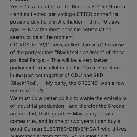
Yes - I'm a member of the Bündnis 90/Die Grünen
- and so I voted per voting-LETTER on the first
possible day here in Aichhalden, I think 10 days
ago. -- Now the most possible constellation
seems to be at the moment
CDU/CSU/FDP/Greens, called "Jamaica" because
of the party-colors "Black/Yellow/Green" of these
political Partys. - This will be a very better
parliament-constellation as the "Great-Coalition"
in the past set together of CDU and SPD
(Black/Red). -- My party, the GREENS, won a few
voters of 0.7%.
We must do a better politic to stable the emissions
of industrial production - and therefor the Greens
are needed, thats good. -- Maybe my dream
comes true, and in one or two years I can buy a
good German ELECTRIC-DRIVEN-CAR who drives
automatically from "A" to "B" by intelligent