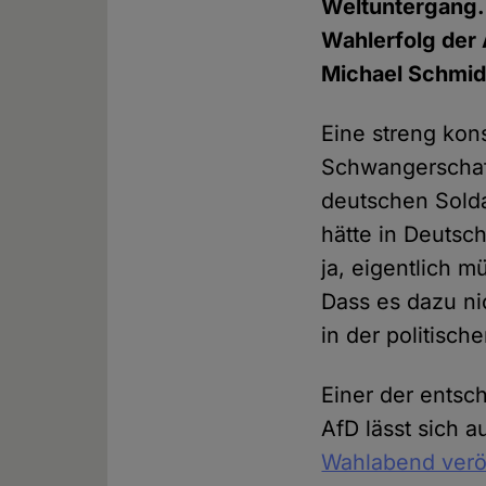
Weltuntergang. 
Wahlerfolg der 
Michael Schmid
Eine streng kons
Schwangerschaft
deutschen Solda
hätte in Deutsc
ja, eigentlich 
Dass es dazu ni
in der politisch
Einer der entsc
AfD lässt sich 
Wahlabend veröf