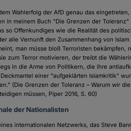
t dem Wahlerfolg der AfD genau das eingetreten,
en in meinem Buch "Die Grenzen der Toleranz"
s so Offenkundiges wie die Realität des politis
der alle Vernunft den Zusammenhang von Islam
 meint, man müsse bloß Terroristen bekämpfen, n
sie zum Terror motivieren, der treibt die Wähle
gs in die Arme von Politikern, die ihre antiaufk
 Deckmantel einer "aufgeklärten Islamkritik" wu
n." (Die Grenzen der Toleranz – Warum wir die
rteidigen müssen, Piper 2016, S. 60)
nale der Nationalisten
l eines internationalen Netzwerks, das Steve Ban