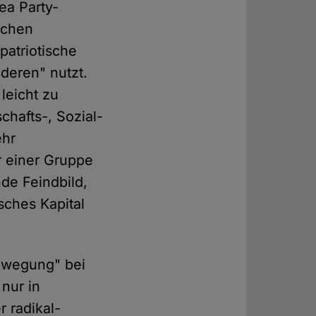
ea Party-
schen
-patriotische
deren" nutzt.
leicht zu
hafts-, Sozial-
ehr
r einer Gruppe
de Feindbild,
sches Kapital
Bewegung" bei
 nur in
r radikal-