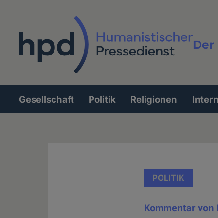
Direkt
zum
Inhalt
Der 
Vollt
Gesellschaft
Politik
Religionen
Inter
Hauptnavigation
POLITIK
Kommentar von 