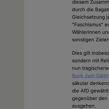
diesem Zusamme
durch die Bagat
Gleichsetzung j
"Faschismus" er
Wählerinnen und
sonstigen Ziele
Dies gilt insbe
sondern mit Rel
nun tragischer
Bock zum Gärtn
säkular denkend
die AfD gewählt 
gegenüber den m
ausgehen.