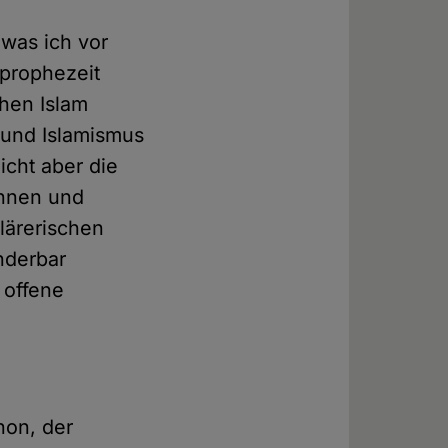
 was ich vor
 prophezeit
chen Islam
 und Islamismus
icht aber die
rinnen und
lärerischen
nderbar
 offene
non, der