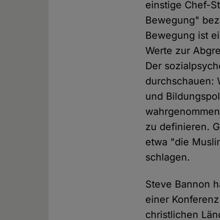
einstige Chef-S
Bewegung" bezei
Bewegung ist ein
Werte zur Abgr
Der sozialpsych
durchschauen: W
und Bildungspol
wahrgenommen zu
zu definieren. 
etwa "die Musli
schlagen.
Steve Bannon ha
einer Konferenz 
christlichen Län