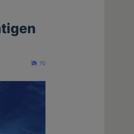
htigen
70