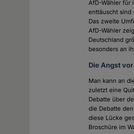
AfD-Wähler für 
enttäuscht sind
Das zweite Umfr
AfD-Wähler zeigt
Deutschland gr
besonders an ihr
Die Angst vor
Man kann an die
zuletzt eine Qui
Debatte über de
die Debatte den
diese Lücke ges
Broschüre im Wa