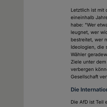
Letztlich ist mi
eineinhalb Jahr
habe: "Wer etwa
leugnet, wer wi
bestreitet, wer
Ideologien, die 
Wähler geradewe
Ziele unter dem
verbergen könne
Gesellschaft ve
Die Internatio
Die AfD ist Tei