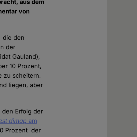
bracht, aus dem
mentar von
, die den
en der
idat Gauland),
ber 10 Prozent,
e zu scheitern.
nd liegen, aber
 den Erfolg der
test dimap
am
60 Prozent der