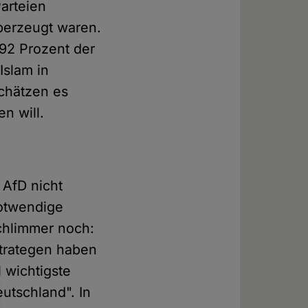
Parteien
überzeugt waren.
 92 Prozent der
Islam in
chätzen es
en will.
 AfD nicht
notwendige
schlimmer noch:
Strategen haben
 wichtigste
utschland". In