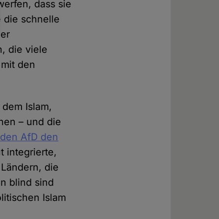
erfen, dass sie
 die schnelle
der
 die viele
 mit den
t dem Islam,
nen – und die
enden AfD den
 integrierte,
 Ländern, die
n blind sind
itischen Islam