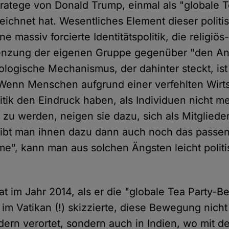
tratege von Donald Trump, einmal als "globale T
chnet hat. Wesentliches Element dieser politi
e massiv forcierte Identitätspolitik, die religiös
enzung der eigenen Gruppe gegenüber "den An
ologische Mechanismus, der dahinter steckt, ist 
enn Menschen aufgrund einer verfehlten Wirtsc
itik den Eindruck haben, als Individuen nicht m
 werden, neigen sie dazu, sich als Mitgliede
Gibt man ihnen dazu dann auch noch das passen
me", kann man aus solchen Ängsten leicht politi
t im Jahr 2014, als er die "globale Tea Party-
im Vatikan (!) skizzierte, diese Bewegung nicht
dern verortet, sondern auch in Indien, wo mit de