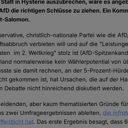
Statt in Hysterie auszubrechen, wäre es ange
AfD die richtigen Schlüsse zu ziehen. Ein Kom
t-Salomon.
ervative, christlich-nationale Partei wie die AfD
sabbruch verbieten will und auf die "Leistung
ten im 2. Weltkrieg" stolz ist (AfD-Spitzenkand
hland normalerweise kein Wählerpotential von ü
müsste sie damit rechnen, an der 5-Prozent-Hürd
cht gekommen ist, hat Ursachen, die auf der Ha
en Debatte nicht hinreichend diskutiert werden.
heidenden, aber kaum thematisierten Gründe für
aus zwei Umfrageergebnissen ableiten,
die
infra
fentlicht hat
. Das erste Ergebnis besagt, dass 