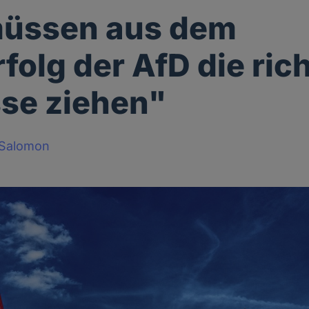
müssen aus dem
folg der AfD die ric
se ziehen"
-Salomon