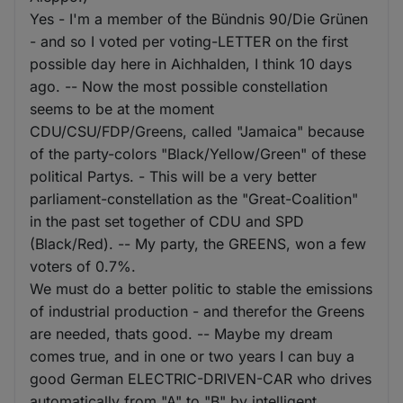
Yes - I'm a member of the Bündnis 90/Die Grünen
- and so I voted per voting-LETTER on the first
possible day here in Aichhalden, I think 10 days
ago. -- Now the most possible constellation
seems to be at the moment
CDU/CSU/FDP/Greens, called "Jamaica" because
of the party-colors "Black/Yellow/Green" of these
political Partys. - This will be a very better
parliament-constellation as the "Great-Coalition"
in the past set together of CDU and SPD
(Black/Red). -- My party, the GREENS, won a few
voters of 0.7%.
We must do a better politic to stable the emissions
of industrial production - and therefor the Greens
are needed, thats good. -- Maybe my dream
comes true, and in one or two years I can buy a
good German ELECTRIC-DRIVEN-CAR who drives
automatically from "A" to "B" by intelligent