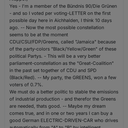
Yes - I'm a member of the Bündnis 90/Die Grünen
- and so I voted per voting-LETTER on the first
possible day here in Aichhalden, I think 10 days
ago. -- Now the most possible constellation
seems to be at the moment
CDU/CSU/FDP/Greens, called "Jamaica" because
of the party-colors "Black/Yellow/Green" of these
political Partys. - This will be a very better
parliament-constellation as the "Great-Coalition"
in the past set together of CDU and SPD
(Black/Red). -- My party, the GREENS, won a few
voters of 0.7%.
We must do a better politic to stable the emissions
of industrial production - and therefor the Greens
are needed, thats good. -- Maybe my dream
comes true, and in one or two years I can buy a
good German ELECTRIC-DRIVEN-CAR who drives
automatically from "A" to "B" by intelligent