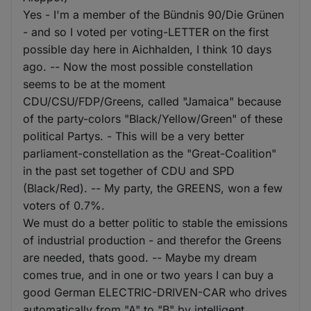
Yes - I'm a member of the Bündnis 90/Die Grünen
- and so I voted per voting-LETTER on the first
possible day here in Aichhalden, I think 10 days
ago. -- Now the most possible constellation
seems to be at the moment
CDU/CSU/FDP/Greens, called "Jamaica" because
of the party-colors "Black/Yellow/Green" of these
political Partys. - This will be a very better
parliament-constellation as the "Great-Coalition"
in the past set together of CDU and SPD
(Black/Red). -- My party, the GREENS, won a few
voters of 0.7%.
We must do a better politic to stable the emissions
of industrial production - and therefor the Greens
are needed, thats good. -- Maybe my dream
comes true, and in one or two years I can buy a
good German ELECTRIC-DRIVEN-CAR who drives
automatically from "A" to "B" by intelligent