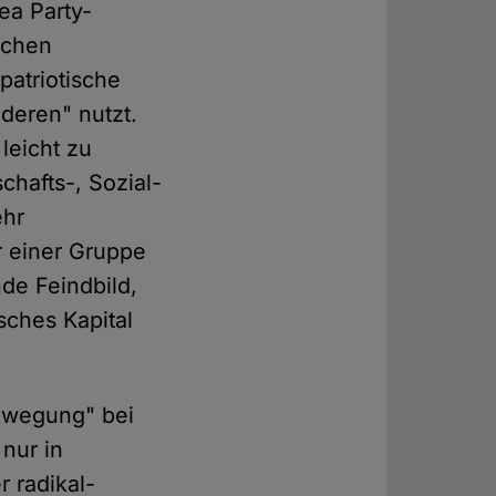
ea Party-
schen
-patriotische
deren" nutzt.
leicht zu
hafts-, Sozial-
ehr
r einer Gruppe
de Feindbild,
sches Kapital
Bewegung" bei
 nur in
r radikal-