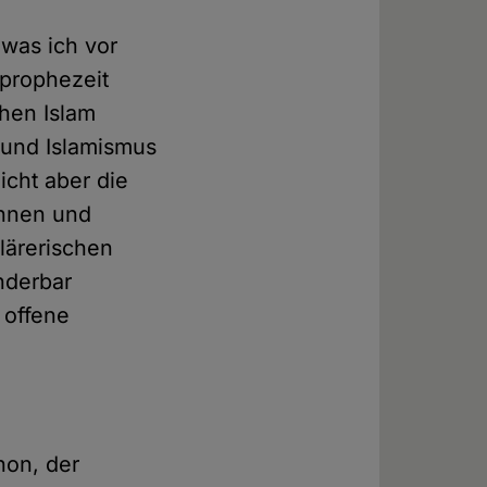
 was ich vor
 prophezeit
chen Islam
 und Islamismus
icht aber die
rinnen und
lärerischen
nderbar
 offene
non, der