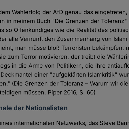
t dem Wahlerfolg der AfD genau das eingetreten,
en in meinem Buch "Die Grenzen der Toleranz"
s so Offenkundiges wie die Realität des politis
der alle Vernunft den Zusammenhang von Islam
 meint, man müsse bloß Terroristen bekämpfen, n
sie zum Terror motivieren, der treibt die Wähle
gs in die Arme von Politikern, die ihre antiaufk
 Deckmantel einer "aufgeklärten Islamkritik" wu
n." (Die Grenzen der Toleranz – Warum wir die
rteidigen müssen, Piper 2016, S. 60)
nale der Nationalisten
l eines internationalen Netzwerks, das Steve Ban