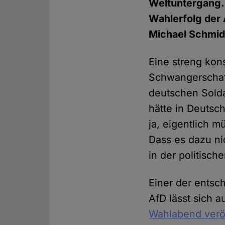
Weltuntergang. 
Wahlerfolg der 
Michael Schmid
Eine streng kons
Schwangerschaft
deutschen Solda
hätte in Deutsc
ja, eigentlich 
Dass es dazu ni
in der politisch
Einer der entsc
AfD lässt sich 
Wahlabend veröf