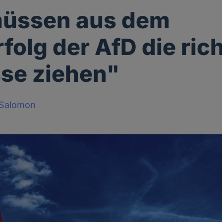
müssen aus dem
folg der AfD die ric
se ziehen"
-Salomon