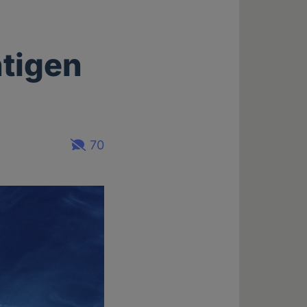
htigen
70