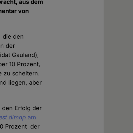
bracht, aus dem
mentar von
, die den
en der
idat Gauland),
ber 10 Prozent,
e zu scheitern.
nd liegen, aber
 den Erfolg der
test dimap
am
60 Prozent der