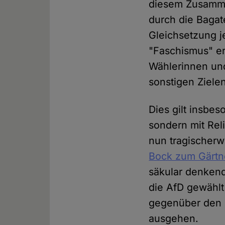
diesem Zusamme
durch die Bagat
Gleichsetzung j
"Faschismus" er
Wählerinnen und
sonstigen Ziele
Dies gilt insbe
sondern mit Rel
nun tragischer
Bock zum Gärtn
säkular denkend
die AfD gewählt 
gegenüber den m
ausgehen.