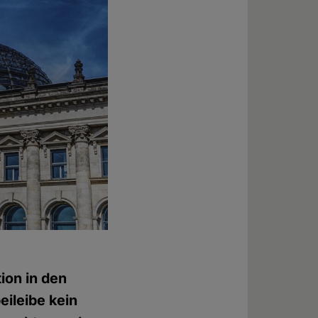
ion in den
eileibe kein