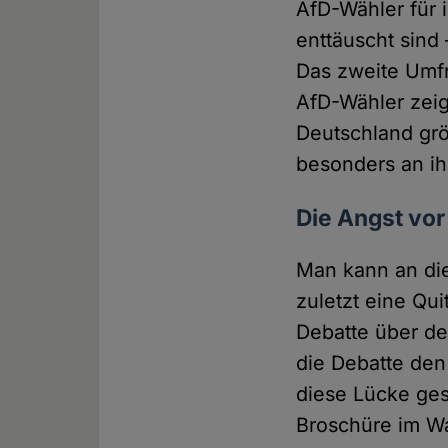
AfD-Wähler für 
enttäuscht sind
Das zweite Umfr
AfD-Wähler zeigt
Deutschland gr
besonders an ihr
Die Angst vor
Man kann an die
zuletzt eine Qui
Debatte über de
die Debatte den
diese Lücke ges
Broschüre im Wa