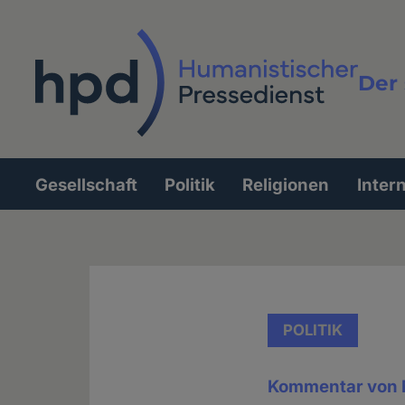
Direkt
zum
Inhalt
Der 
Vollt
Gesellschaft
Politik
Religionen
Inter
Hauptnavigation
POLITIK
Kommentar von 