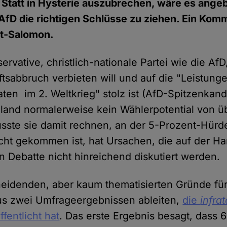
Statt in Hysterie auszubrechen, wäre es ange
AfD die richtigen Schlüsse zu ziehen. Ein Kom
t-Salomon.
ervative, christlich-nationale Partei wie die AfD
sabbruch verbieten will und auf die "Leistung
ten im 2. Weltkrieg" stolz ist (AfD-Spitzenkand
hland normalerweise kein Wählerpotential von ü
müsste sie damit rechnen, an der 5-Prozent-Hürd
cht gekommen ist, hat Ursachen, die auf der Ha
en Debatte nicht hinreichend diskutiert werden.
heidenden, aber kaum thematisierten Gründe für
aus zwei Umfrageergebnissen ableiten,
die
infra
fentlicht hat
. Das erste Ergebnis besagt, dass 