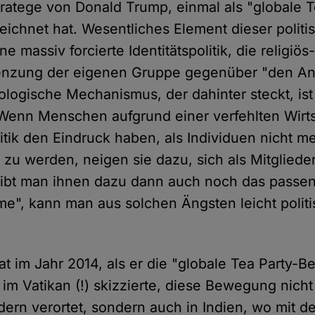
tratege von Donald Trump, einmal als "globale T
chnet hat. Wesentliches Element dieser politi
e massiv forcierte Identitätspolitik, die religiös
enzung der eigenen Gruppe gegenüber "den An
ologische Mechanismus, der dahinter steckt, ist 
enn Menschen aufgrund einer verfehlten Wirtsc
itik den Eindruck haben, als Individuen nicht m
 werden, neigen sie dazu, sich als Mitgliede
Gibt man ihnen dazu dann auch noch das passen
me", kann man aus solchen Ängsten leicht politi
t im Jahr 2014, als er die "globale Tea Party-
im Vatikan (!) skizzierte, diese Bewegung nicht
dern verortet, sondern auch in Indien, wo mit de