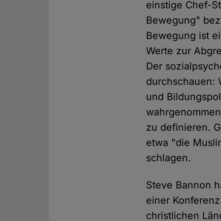
einstige Chef-S
Bewegung" bezei
Bewegung ist ein
Werte zur Abgr
Der sozialpsych
durchschauen: W
und Bildungspol
wahrgenommen zu
zu definieren. 
etwa "die Musli
schlagen.
Steve Bannon ha
einer Konferenz 
christlichen Län