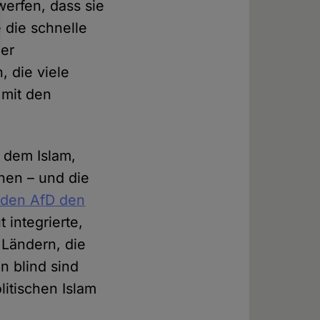
erfen, dass sie
 die schnelle
der
 die viele
 mit den
t dem Islam,
nen – und die
enden AfD den
 integrierte,
 Ländern, die
n blind sind
itischen Islam