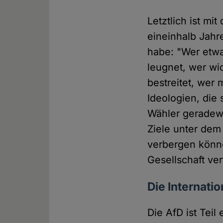
Letztlich ist mi
eineinhalb Jahr
habe: "Wer etwa
leugnet, wer wi
bestreitet, wer
Ideologien, die 
Wähler geradewe
Ziele unter dem
verbergen könne
Gesellschaft ve
Die Internatio
Die AfD ist Tei