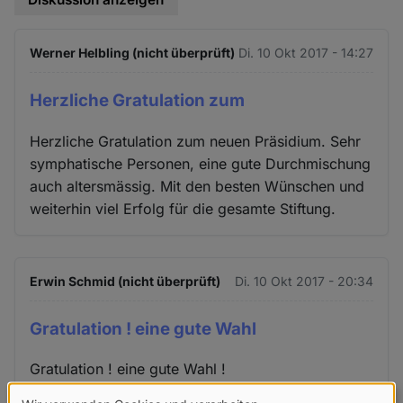
Werner Helbling (nicht überprüft)
Di. 10 Okt 2017 - 14:27
Herzliche Gratulation zum
Herzliche Gratulation zum neuen Präsidium. Sehr
symphatische Personen, eine gute Durchmischung
auch altersmässig. Mit den besten Wünschen und
weiterhin viel Erfolg für die gesamte Stiftung.
Erwin Schmid (nicht überprüft)
Di. 10 Okt 2017 - 20:34
Gratulation ! eine gute Wahl
Gratulation ! eine gute Wahl !