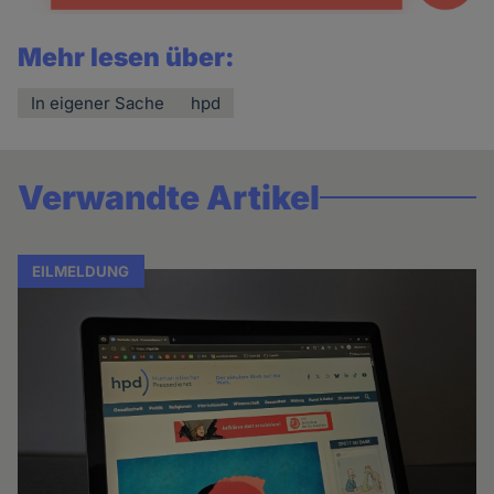
Mehr lesen über:
In eigener Sache
hpd
Verwandte Artikel
EILMELDUNG