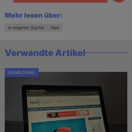
Mehr lesen über:
In eigener Sache
hpd
Verwandte Artikel
EILMELDUNG