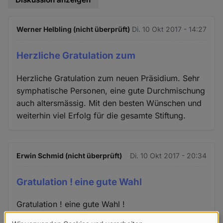
Werner Helbling (nicht überprüft)
Di. 10 Okt 2017 - 14:27
Herzliche Gratulation zum
Herzliche Gratulation zum neuen Präsidium. Sehr
symphatische Personen, eine gute Durchmischung
auch altersmässig. Mit den besten Wünschen und
weiterhin viel Erfolg für die gesamte Stiftung.
Erwin Schmid (nicht überprüft)
Di. 10 Okt 2017 - 20:34
Gratulation ! eine gute Wahl
Gratulation ! eine gute Wahl !