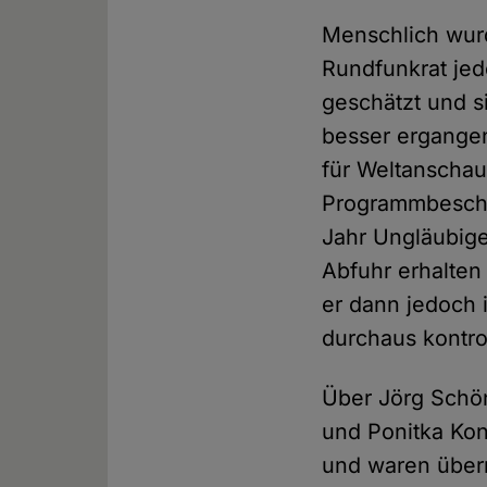
Menschlich wurd
Rundfunkrat jed
geschätzt und s
besser ergangen 
für Weltanschau
Programmbeschw
Jahr Ungläubige
Abfuhr erhalten 
er dann jedoch 
durchaus kontr
Über Jörg Schö
und Ponitka Kon
und waren überr