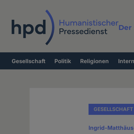
Direkt
zum
Inhalt
Der 
Vollt
Gesellschaft
Politik
Religionen
Inter
Hauptnavigation
GESELLSCHAFT
Ingrid-Matthäus