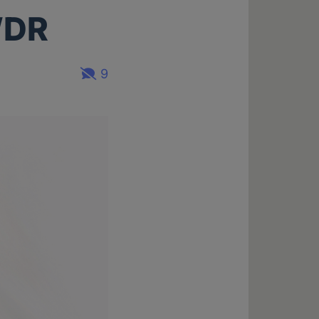
WDR
9