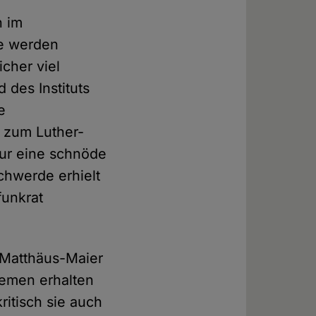
n im
ge werden
cher viel
 des Instituts
e
 zum Luther-
nur eine schnöde
chwerde erhielt
funkrat
 Matthäus-Maier
hemen erhalten
ritisch sie auch