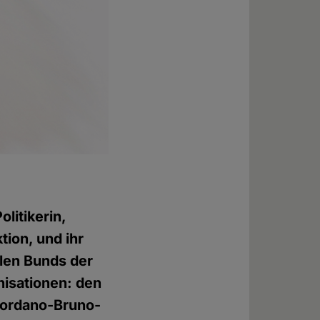
litikerin,
ion, und ihr
alen Bunds der
nisationen: den
iordano-Bruno-