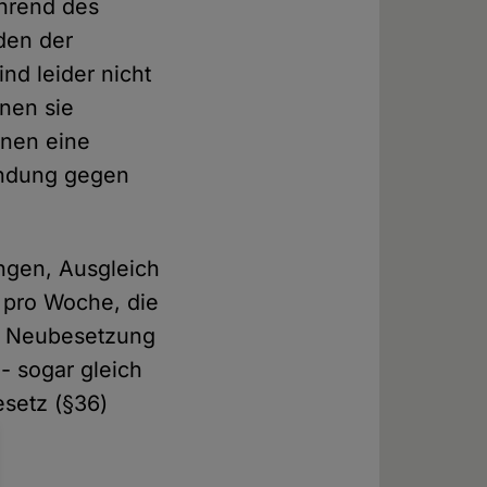
hrend des
den der
nd leider nicht
nen sie
nnen eine
endung gegen
ngen, Ausgleich
 pro Woche, die
e Neubesetzung
- sogar gleich
setz (§36)