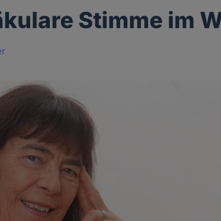
äkulare Stimme im 
er