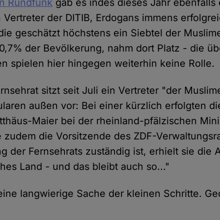
n Rundfunk
gab es indes dieses Jahr ebenfalls 
n Vertreter der DITIB, Erdogans immens erfolgre
 die geschätzt höchstens ein Siebtel der Muslim
a. 0,7% der Bevölkerung, nahm dort Platz - die 
en spielen hier hingegen weiterhin keine Rolle.
sehrat sitzt seit Juli ein Vertreter "der Musli
ularen außen vor: Bei einer kürzlich erfolgten 
thäus-Maier bei der rheinland-pfälzischen Mini
e zudem die Vorsitzende des ZDF-Verwaltungsr
g der Fernsehrats zuständig ist, erhielt sie die 
iches Land - und das bleibt auch so..."
t eine langwierige Sache der kleinen Schritte. G