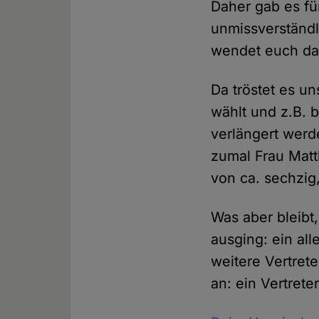
Daher gab es fü
unmissverständl
wendet euch da b
Da tröstet es u
wählt und z.B. 
verlängert werde
zumal Frau Matth
von ca. sechzig
Was aber bleibt,
ausging: ein all
weitere Vertret
an: ein Vertret