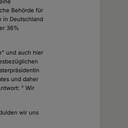
eine
iche Behörde für
e in Deutschland
über 36%
me" und auch hier
diesbezüglichen
sterpräsidentin
ates und daher
Antwort: " Wir
edulden wir uns