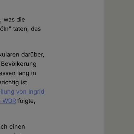
, was die
ln" taten, das
kularen darüber,
r Bevölkerung
essen lang in
ichtig ist
llung von Ingrid
es WDR
folgte,
uch einen