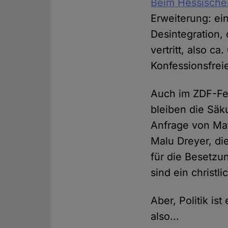
Beim Hessische
Erweiterung: ei
Desintegration,
vertritt, also c
Konfessionsfrei
Auch im ZDF-Fern
bleiben die Säk
Anfrage von Mat
Malu Dreyer, di
für die Besetzun
sind ein christl
Aber, Politik is
also...