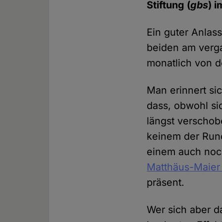
Stiftung (
gbs
) 
Ein guter Anlas
beiden am verga
monatlich von 
Man erinnert si
dass, obwohl si
längst verschob
keinem der Rund
einem auch noch
Matthäus-Maier 
präsent.
Wer sich aber d