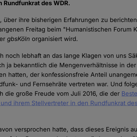
im Rundfunkrat des WDR.
s, über ihre bisherigen Erfahrungen zu berichten
ngenen Freitag beim "Humanistischen Forum Kö
der
gbsKöln
organisiert wird.
ch noch lebhaft an das lange Klagen von uns Sä
ch ja bekanntlich die Mengenverhältnisse in de
en hatten, der konfessionsfreie Anteil unangem
funk- und Fernsehräte vertreten war. Und folger
 die große Freude vom Juli 2016, die der
Beste
und ihrem Stellvertreter in den Rundfunkrat d
avon versprochen hatte, dass dieses Ereignis a