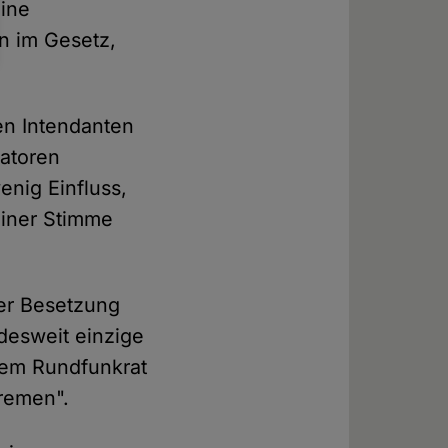
eine
n im Gesetz,
en Intendanten
ratoren
enig Einfluss,
 einer Stimme
eser Besetzung
ndesweit einzige
inem Rundfunkrat
Bremen".