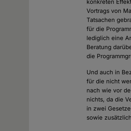
konkreten Effe
Vortrags von M
Tatsachen gebra
für die Program
lediglich eine 
Beratung darübe
die Programmgr
Und auch in Be
für die nicht w
nach wie vor d
nichts, da die 
in zwei Gesetz
sowie zusätzlic