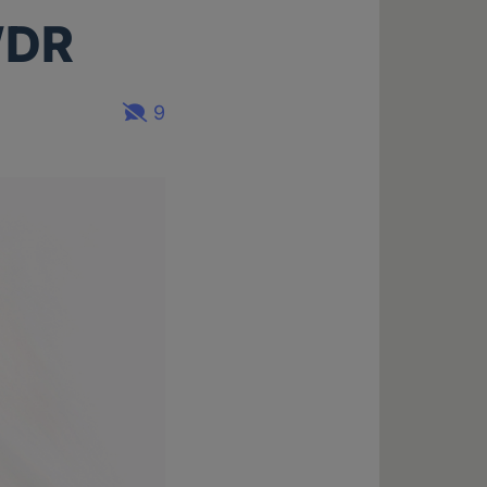
WDR
9