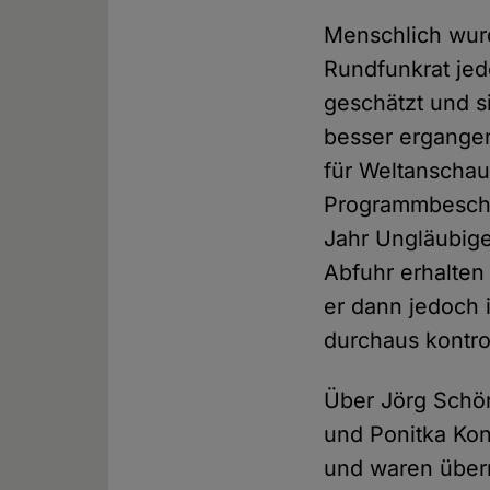
Menschlich wurd
Rundfunkrat jed
geschätzt und s
besser ergangen 
für Weltanschau
Programmbeschw
Jahr Ungläubige
Abfuhr erhalten 
er dann jedoch 
durchaus kontr
Über Jörg Schö
und Ponitka Kon
und waren überr