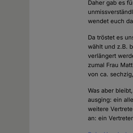
Daher gab es fü
unmissverständl
wendet euch da b
Da tröstet es u
wählt und z.B. 
verlängert werde
zumal Frau Matth
von ca. sechzig
Was aber bleibt,
ausging: ein all
weitere Vertret
an: ein Vertret