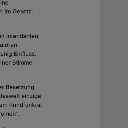
eine
n im Gesetz,
en Intendanten
ratoren
enig Einfluss,
 einer Stimme
eser Besetzung
ndesweit einzige
inem Rundfunkrat
Bremen".