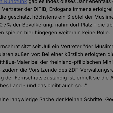
n Rundfunk
gab es indes dieses Jahr ebenfalls 
n Vertreter der DITIB, Erdogans immens erfolgre
 die geschätzt höchstens ein Siebtel der Muslim
a. 0,7% der Bevölkerung, nahm dort Platz - die 
en spielen hier hingegen weiterhin keine Rolle.
sehrat sitzt seit Juli ein Vertreter "der Musli
ularen außen vor: Bei einer kürzlich erfolgten 
thäus-Maier bei der rheinland-pfälzischen Mini
e zudem die Vorsitzende des ZDF-Verwaltungsr
g der Fernsehrats zuständig ist, erhielt sie die 
iches Land - und das bleibt auch so..."
t eine langwierige Sache der kleinen Schritte. G