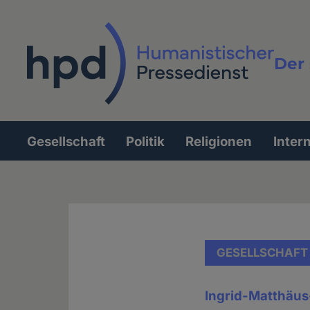
Direkt
zum
Inhalt
Der 
Vollt
Gesellschaft
Politik
Religionen
Inter
Hauptnavigation
GESELLSCHAFT
Ingrid-Matthäus