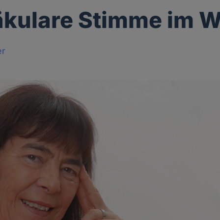
äkulare Stimme im 
er