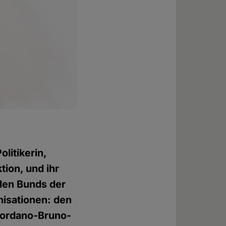
litikerin,
ion, und ihr
alen Bunds der
nisationen: den
iordano-Bruno-