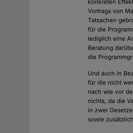
konkreten Effe
Vortrags von M
Tatsachen gebra
für die Program
lediglich eine 
Beratung darübe
die Programmgr
Und auch in Be
für die nicht w
nach wie vor d
nichts, da die 
in zwei Gesetz
sowie zusätzlic