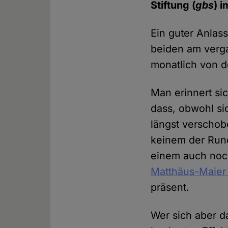
Stiftung (
gbs
) 
Ein guter Anlas
beiden am verga
monatlich von 
Man erinnert si
dass, obwohl si
längst verschob
keinem der Rund
einem auch noch
Matthäus-Maier 
präsent.
Wer sich aber d