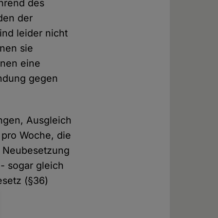
hrend des
den der
nd leider nicht
nen sie
nnen eine
endung gegen
ngen, Ausgleich
 pro Woche, die
e Neubesetzung
- sogar gleich
setz (§36)