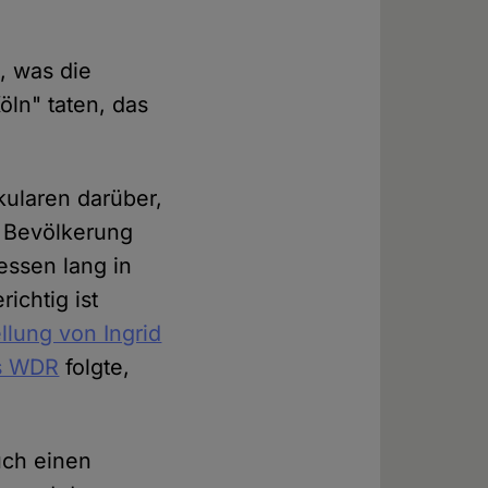
, was die
ln" taten, das
kularen darüber,
r Bevölkerung
essen lang in
ichtig ist
llung von Ingrid
es WDR
folgte,
uch einen