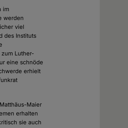
n im
ge werden
cher viel
 des Instituts
e
 zum Luther-
nur eine schnöde
chwerde erhielt
funkrat
 Matthäus-Maier
hemen erhalten
ritisch sie auch