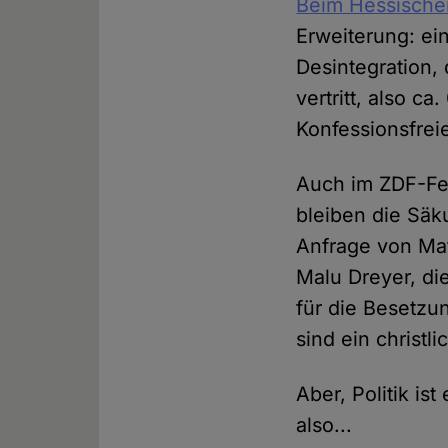
Beim Hessische
Erweiterung: ei
Desintegration,
vertritt, also c
Konfessionsfrei
Auch im ZDF-Fern
bleiben die Säk
Anfrage von Mat
Malu Dreyer, di
für die Besetzun
sind ein christl
Aber, Politik is
also...