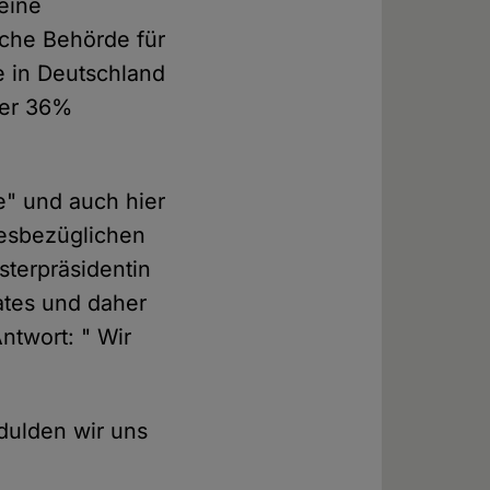
eine
iche Behörde für
e in Deutschland
über 36%
me" und auch hier
diesbezüglichen
sterpräsidentin
ates und daher
Antwort: " Wir
edulden wir uns