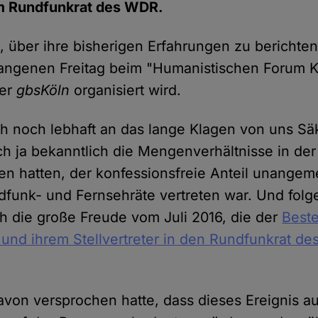
im Rundfunkrat des WDR.
s, über ihre bisherigen Erfahrungen zu berichten
ngenen Freitag beim "Humanistischen Forum Kö
der
gbsKöln
organisiert wird.
ch noch lebhaft an das lange Klagen von uns Sä
ch ja bekanntlich die Mengenverhältnisse in de
en hatten, der konfessionsfreie Anteil unangem
funk- und Fernsehräte vertreten war. Und folger
 die große Freude vom Juli 2016, die der
Beste
und ihrem Stellvertreter in den Rundfunkrat d
avon versprochen hatte, dass dieses Ereignis a