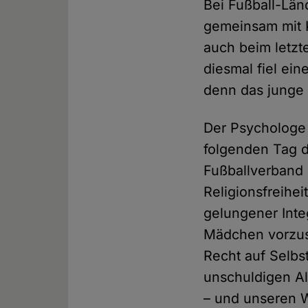
Bei Fußball-Länd
gemeinsam mit K
auch beim letzt
diesmal fiel ei
denn das junge 
Der Psychologe 
folgenden Tag d
Fußballverband
Religionsfreihe
gelungener Inte
Mädchen vorzusc
Recht auf Selbs
unschuldigen Al
– und unseren W