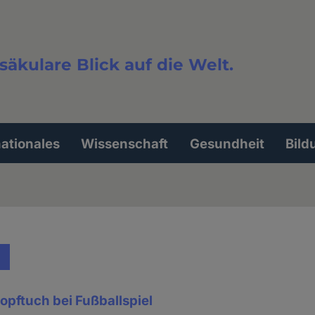
säkulare Blick auf die Welt.
extsuche
nationales
Wissenschaft
Gesundheit
Bild
kopftuch bei Fußballspiel