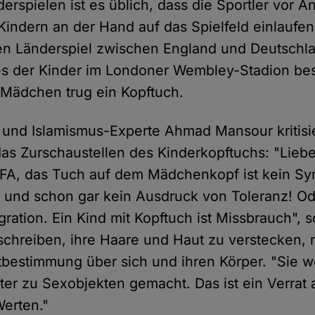
erspielen ist es üblich, dass die Sportler vor An
indern an der Hand auf das Spielfeld einlaufe
en Länderspiel zwischen England und Deutschl
nes der Kinder im Londoner Wembley-Stadion be
Mädchen trug ein Kopftuch.
und Islamismus-Experte Ahmad Mansour kritisi
as Zurschaustellen des Kinderkopftuchs: "Liebe
 FA, das Tuch auf dem Mädchenkopf ist kein S
it und schon gar kein Ausdruck von Toleranz! O
gration. Ein Kind mit Kopftuch ist Missbrauch", 
hreiben, ihre Haare und Haut zu verstecken, 
tbestimmung über sich und ihren Körper. "Sie w
ter zu Sexobjekten gemacht. Das ist ein Verrat
erten."