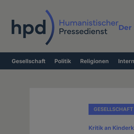
Direkt
zum
Inhalt
Der 
Vollt
Gesellschaft
Politik
Religionen
Inter
Hauptnavigation
GESELLSCHAFT
Kritik an Kinder