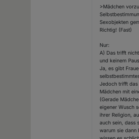
>Mädchen vorzus
Selbstbestimmung
Sexobjekten gema
Richtig! (Fast)
Nur:
A) Das trifft ni
und keinem Pausc
Ja, es gibt Fra
selbstbestimmtes
Jedoch trifft da
Mädchen mit ein
(Gerade Mädchen 
eigener Wusch se
ihrer Religion, 
auch sein, dass 
warum sie dann E
wissen es schlich