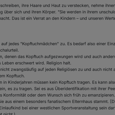
chreiben, ihre Haare und Haut zu verstecken, nehme ihnen 
 über sich und ihren Körper. "Sie werden in ihrem unschuld
cht. Das ist ein Verrat an den Kindern – und unseren Wert
cht auf jedes "Kopftuchmädchen" zu. Es bedarf also einer Ein
halurteil.
uen, denen das Kopftuch aufgezwungen wird und auch anderw
 Leben erschwert wird. Religion halt.
s nicht zwangsläufig auf jeden Religiösen zu und auch nicht 
em Kopftuch.
in Kinderjahren müssen kein Kopftuch tragen. Es kann also
in, es zu tragen. Sei es aus Überidentifikation mit ihrer P
aus Konformität oder dem Wunsch sich früh zu emanzipieren
sie aus einem besonders fanatischem Elternhaus stammt. [Da
inlaufkind bei einer westlichen Sportveranstaltung sein darf.
t nicht.)