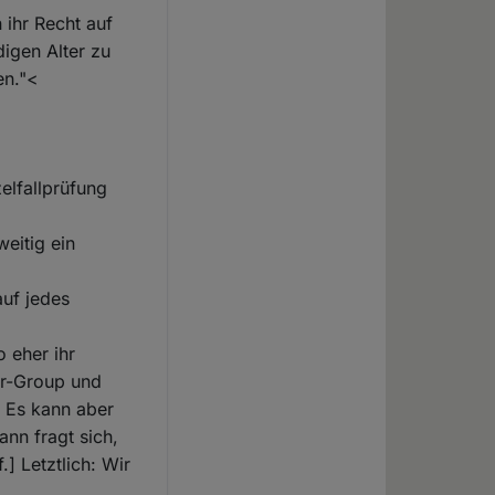
ihr Recht auf
igen Alter zu
en."<
zelfallprüfung
eitig ein
auf jedes
 eher ihr
eer-Group und
. Es kann aber
nn fragt sich,
] Letztlich: Wir