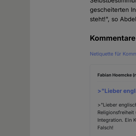
Selbstbestimmun
gescheiterten In
steht!", so Abd
Kommentar
Netiquette für Kom
Fabian Hoemcke (n
>"Lieber engl
>"Lieber englis
Religionsfreihei
Integration. Ein
Falsch!