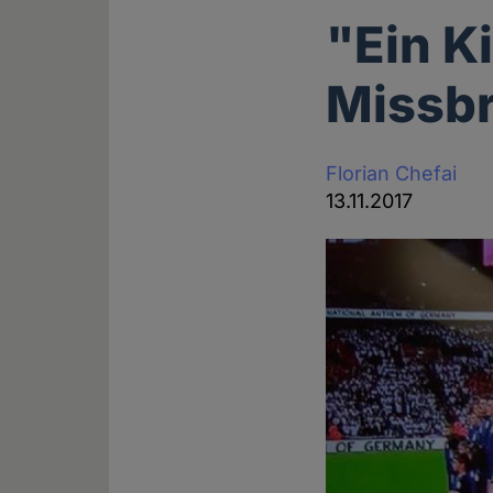
"Ein K
Missb
Florian Chefai
13.11.2017