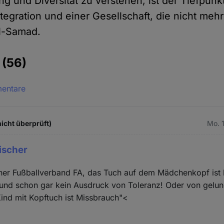
g und Diversität zu verstehen, ist der Tiefpunk
tegration und einer Gesellschaft, die nicht meh
el-Samad.
e
(56)
mentare
icht überprüft)
Mo. 
ischer
cher Fußballverband FA, das Tuch auf dem Mädchenkopf ist
t und schon gar kein Ausdruck von Toleranz! Oder von gelu
 Kind mit Kopftuch ist Missbrauch"<