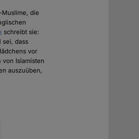
x-Muslime, die
nglischen
e
schreibt sie:
 sei, dass
 Mädchens vor
 von Islamisten
hen auszuüben,