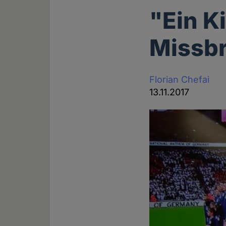
"Ein K
Missb
Florian Chefai
13.11.2017