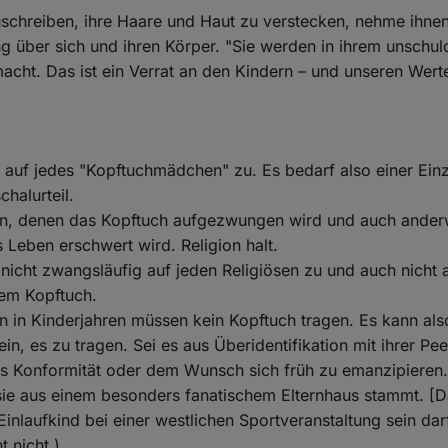
chreiben, ihre Haare und Haut zu verstecken, nehme ihnen 
 über sich und ihren Körper. "Sie werden in ihrem unschuld
cht. Das ist ein Verrat an den Kindern – und unseren Wert
cht auf jedes "Kopftuchmädchen" zu. Es bedarf also einer Ein
halurteil.
uen, denen das Kopftuch aufgezwungen wird und auch anderw
 Leben erschwert wird. Religion halt.
s nicht zwangsläufig auf jeden Religiösen zu und auch nicht 
em Kopftuch.
in Kinderjahren müssen kein Kopftuch tragen. Es kann also
in, es zu tragen. Sei es aus Überidentifikation mit ihrer P
aus Konformität oder dem Wunsch sich früh zu emanzipieren
sie aus einem besonders fanatischem Elternhaus stammt. [Da
inlaufkind bei einer westlichen Sportveranstaltung sein darf.
t nicht.)