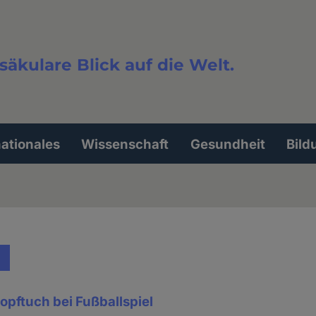
säkulare Blick auf die Welt.
extsuche
nationales
Wissenschaft
Gesundheit
Bild
kopftuch bei Fußballspiel