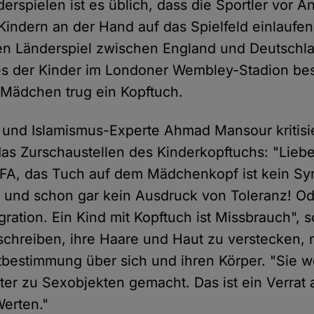
erspielen ist es üblich, dass die Sportler vor An
indern an der Hand auf das Spielfeld einlaufe
en Länderspiel zwischen England und Deutschl
nes der Kinder im Londoner Wembley-Stadion be
Mädchen trug ein Kopftuch.
und Islamismus-Experte Ahmad Mansour kritisi
as Zurschaustellen des Kinderkopftuchs: "Liebe
 FA, das Tuch auf dem Mädchenkopf ist kein S
it und schon gar kein Ausdruck von Toleranz! O
gration. Ein Kind mit Kopftuch ist Missbrauch", 
hreiben, ihre Haare und Haut zu verstecken, 
tbestimmung über sich und ihren Körper. "Sie w
ter zu Sexobjekten gemacht. Das ist ein Verrat
erten."