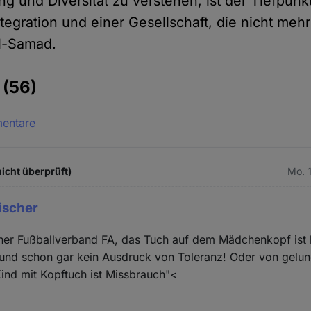
g und Diversität zu verstehen, ist der Tiefpunk
tegration und einer Gesellschaft, die nicht meh
el-Samad.
e
(56)
mentare
icht überprüft)
Mo. 
ischer
cher Fußballverband FA, das Tuch auf dem Mädchenkopf ist
t und schon gar kein Ausdruck von Toleranz! Oder von gelu
 Kind mit Kopftuch ist Missbrauch"<