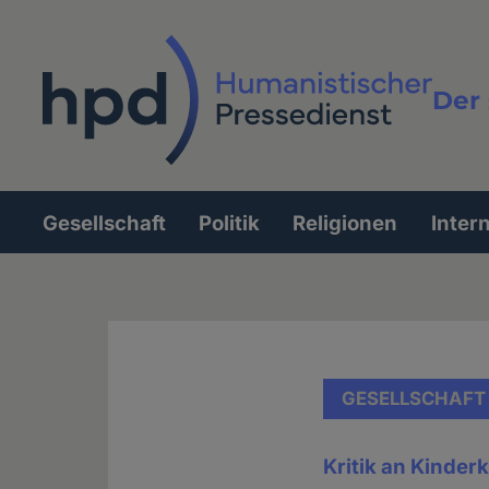
Direkt
zum
Inhalt
Der 
Vollt
Gesellschaft
Politik
Religionen
Inter
Hauptnavigation
GESELLSCHAFT
Kritik an Kinder