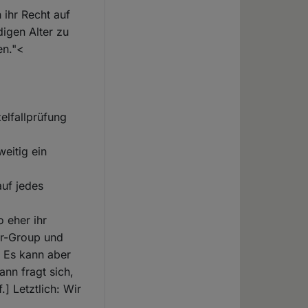
ihr Recht auf
igen Alter zu
en."<
zelfallprüfung
eitig ein
auf jedes
 eher ihr
eer-Group und
. Es kann aber
nn fragt sich,
] Letztlich: Wir