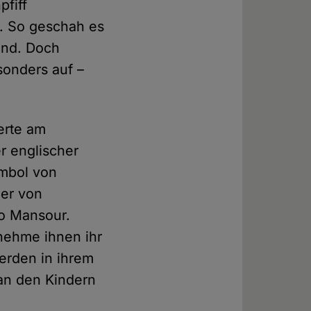
pfiff
n. So geschah es
and. Doch
sonders auf –
erte am
r englischer
ymbol von
der von
so Mansour.
nehme ihnen ihr
erden in ihrem
 an den Kindern