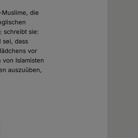
x-Muslime, die
nglischen
e
schreibt sie:
 sei, dass
 Mädchens vor
 von Islamisten
hen auszuüben,