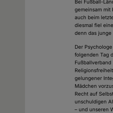
Bei Fußball-Länd
gemeinsam mit K
auch beim letzt
diesmal fiel ei
denn das junge 
Der Psychologe 
folgenden Tag d
Fußballverband
Religionsfreihe
gelungener Inte
Mädchen vorzusc
Recht auf Selbs
unschuldigen Al
– und unseren W