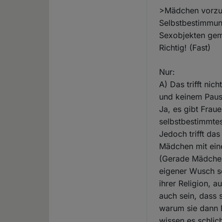
>Mädchen vorzus
Selbstbestimmung
Sexobjekten gema
Richtig! (Fast)
Nur:
A) Das trifft ni
und keinem Pausc
Ja, es gibt Fra
selbstbestimmtes
Jedoch trifft da
Mädchen mit ein
(Gerade Mädchen 
eigener Wusch se
ihrer Religion, 
auch sein, dass 
warum sie dann E
wissen es schlich