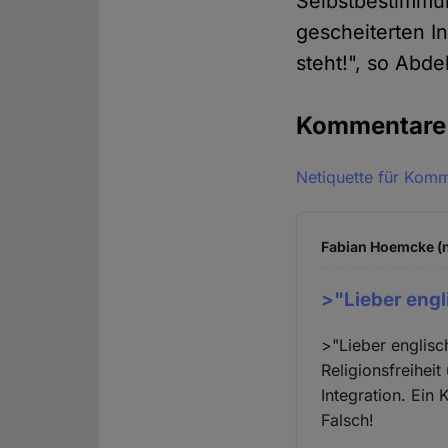
Selbstbestimmun
gescheiterten In
steht!", so Abd
Kommentar
Netiquette für Kom
Fabian Hoemcke (n
>"Lieber engl
>"Lieber englis
Religionsfreihei
Integration. Ein
Falsch!