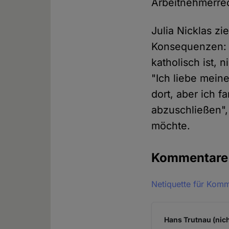
Arbeitnehmerrec
Julia Nicklas z
Konsequenzen: D
katholisch ist, 
"Ich liebe mein
dort, aber ich f
abzuschließen", 
möchte.
Kommentar
Netiquette für Kom
Hans Trutnau (nich