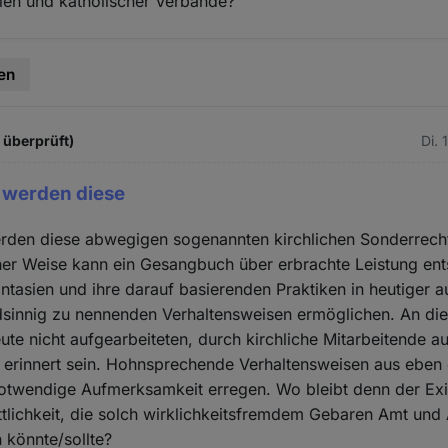
teien und katholischer Verbände?
en
t überprüft)
Di. 
 werden diese
rden diese abwegigen sogenannten kirchlichen Sonderrech
her Weise kann ein Gesangbuch über erbrachte Leistung ent
tasien und ihre darauf basierenden Praktiken in heutiger au
sinnig zu nennenden Verhaltensweisen ermöglichen. An diese
eute nicht aufgearbeiteten, durch kirchliche Mitarbeitende a
 erinnert sein. Hohnsprechende Verhaltensweisen aus eben d
 notwendige Aufmerksamkeit erregen. Wo bleibt denn der E
öttlichkeit, die solch wirklichkeitsfremdem Gebaren Amt und
n könnte/sollte?