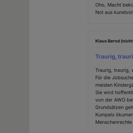
Oho, Macht beko
Not aus kunstvol
Klaus Bernd (nicht
Traurig, traur
Traurig, traurig
Für die Jobsuche
meisten Kindergär
Sie wird hoffentl
von der AWO bet
Grundsätzen gehö
Kumpels ökumenis
Menschenrechte a