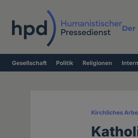
Direkt
zum
Inhalt
Der 
Vollt
Gesellschaft
Politik
Religionen
Inter
Hauptnavigation
Kirchliches Arbe
Kathol