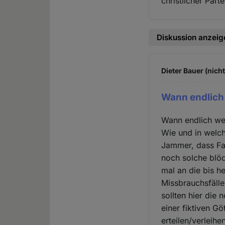
christlicher Par
Diskussion anzeig
Dieter Bauer (nich
Wann endlich
Wann endlich we
Wie und in welc
Jammer, dass Fan
noch solche blöd
mal an die bis h
Missbrauchsfälle
sollten hier die
einer fiktiven G
erteilen/verleihe