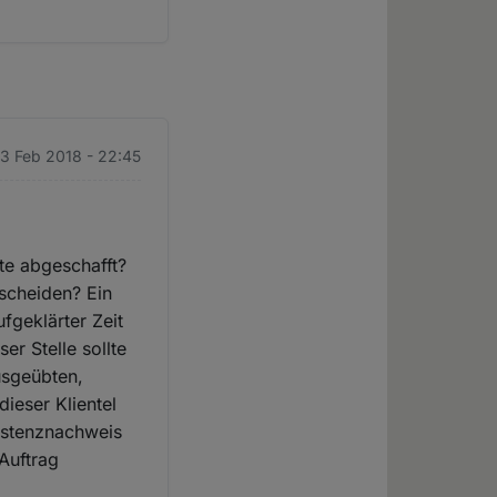
13 Feb 2018 - 22:45
te abgeschafft?
scheiden? Ein
fgeklärter Zeit
r Stelle sollte
usgeübten,
ieser Klientel
xistenznachweis
 Auftrag