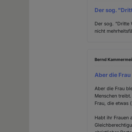
Der sog. "Dri
Der sog. "Dritte
nicht mehrheitsfä
Bernd Kammermeier
Aber die Frau 
Aber die Frau ble
Menschen treibt.
Frau, die etwas 
Habt ihr Frauen a
Gleichberechtig