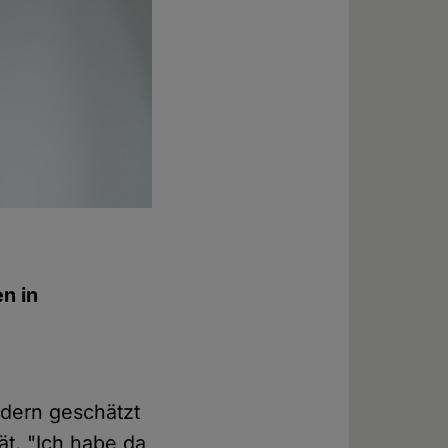
en in
indern geschätzt
ät. "Ich habe da