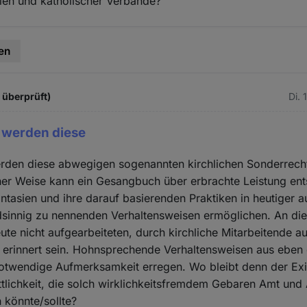
teien und katholischer Verbände?
en
t überprüft)
Di. 
 werden diese
rden diese abwegigen sogenannten kirchlichen Sonderrech
her Weise kann ein Gesangbuch über erbrachte Leistung ent
tasien und ihre darauf basierenden Praktiken in heutiger au
sinnig zu nennenden Verhaltensweisen ermöglichen. An diese
eute nicht aufgearbeiteten, durch kirchliche Mitarbeitende a
 erinnert sein. Hohnsprechende Verhaltensweisen aus eben d
 notwendige Aufmerksamkeit erregen. Wo bleibt denn der E
öttlichkeit, die solch wirklichkeitsfremdem Gebaren Amt und
n könnte/sollte?