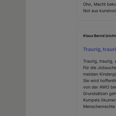
Oho, Macht beko
Not aus kunstvol
Klaus Bernd (nicht
Traurig, traur
Traurig, traurig
Für die Jobsuche
meisten Kindergär
Sie wird hoffentl
von der AWO bet
Grundsätzen gehö
Kumpels ökumenis
Menschenrechte a