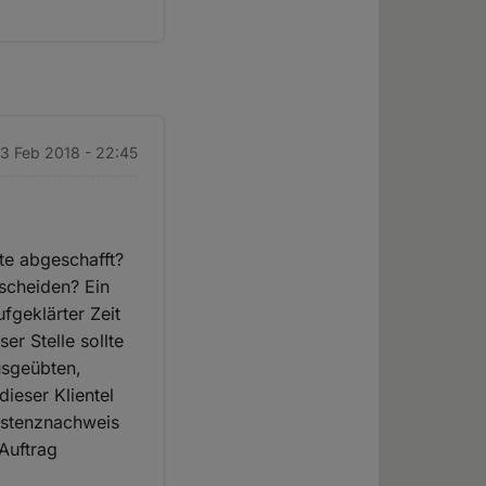
13 Feb 2018 - 22:45
te abgeschafft?
scheiden? Ein
fgeklärter Zeit
r Stelle sollte
usgeübten,
ieser Klientel
xistenznachweis
 Auftrag