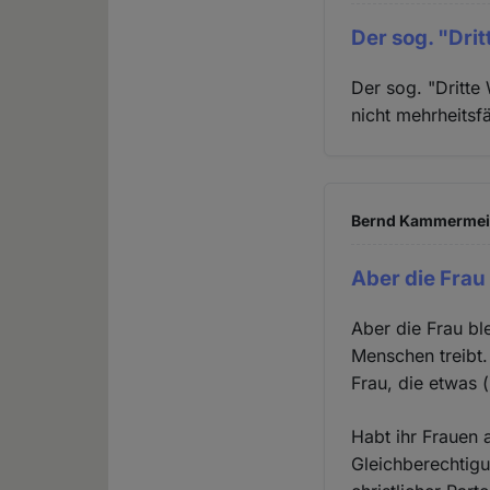
Der sog. "Dri
Der sog. "Dritte
nicht mehrheitsfä
Bernd Kammermeier
Aber die Frau 
Aber die Frau ble
Menschen treibt.
Frau, die etwas 
Habt ihr Frauen a
Gleichberechtig