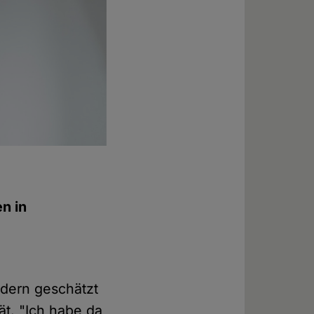
en in
indern geschätzt
ät. "Ich habe da