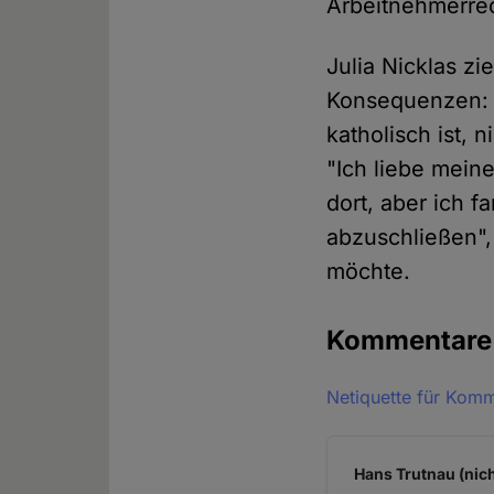
Arbeitnehmerrec
Julia Nicklas z
Konsequenzen: D
katholisch ist, 
"Ich liebe mein
dort, aber ich f
abzuschließen", 
möchte.
Kommentar
Netiquette für Kom
Hans Trutnau (nich