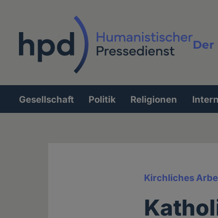
Direkt
zum
Inhalt
Der 
Vollt
Gesellschaft
Politik
Religionen
Inter
Hauptnavigation
Kirchliches Arbe
Kathol