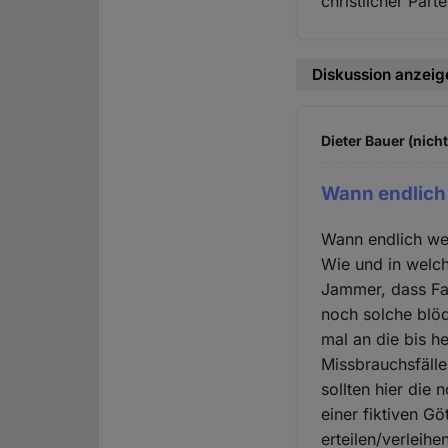
christlicher Par
Diskussion anzeig
Dieter Bauer (nich
Wann endlich
Wann endlich we
Wie und in welc
Jammer, dass Fan
noch solche blöd
mal an die bis h
Missbrauchsfälle
sollten hier die
einer fiktiven G
erteilen/verleihe