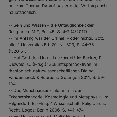
mir zum Thema. Darauf basierte der Vortrag auch
hauptsächlich:
-- Sein und Wissen – die Untauglichkeit der
Religionen. MIZ, Bd. 45, S. 4-7 (4/2017)
-- Im Anfang war der Urknall – oder nichts, Gott,
alles? Universitas Bd. 70, Nr. 823, S. 44-76
(1/2015).
-- Hat Gott den Urknall gezündet? In: Becker, P.,
Diewald, U. (Hrsg.): Zukunftsperspektiven im
theologisch-naturwissenschaftlichen Dialog.
Vandenhoeck & Ruprecht: Göttingen 2011, S. 69-
104.
-- Das Münchhausen-Trilemma in der
Erkenntnistheorie, Kosmologie und Metaphysik. In:
Hilgendorf, E. (Hrsg.): Wissenschaft, Religion und
Recht. Logos: Berlin 2006, S. 441-474.
-- Ein Universum nach Maß? Hübner, J.,