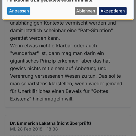
Die Perfidie der Glaubensverteidiger und die
von
Ungeschicklichkeit der Gott-Verneiner lassen es
personenbezogenen
Anpassen
Ablehnen
Akzeptieren
leider immer wieder zu, dass beide vollkommen
Daten
unabhängigen Kontexte vermischt werden und
und
damit letztlich scheinbar eine "Patt-Situation"
Cookies
gerettet werden kann.
Wenn etwas nicht erklärbar oder auch
"wunderbar" ist, dann mag man darin ein
gigantisches Prinzip erkennen, aber das hat
gewiss nichts mit einem auf Anbetung und
Verehrung versessenen Wesen zu tun. Das sollte
man schärfstens klarstellen, wenn wieder jemand
für Unerklärliches einen Beweis für "Gottes
Existenz" hineinmogeln will.
Dr. Emmerich Lakatha (nicht überprüft)
Mi. 28 Feb 2018 - 18:38