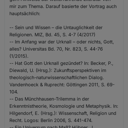
mir zum Thema. Darauf basierte der Vortrag auch
hauptsächlich:
-- Sein und Wissen – die Untauglichkeit der
Religionen. MIZ, Bd. 45, S. 4-7 (4/2017)
-- Im Anfang war der Urknall – oder nichts, Gott,
alles? Universitas Bd. 70, Nr. 823, S. 44-76
(1/2015).
-- Hat Gott den Urknall gezündet? In: Becker, P.,
Diewald, U. (Hrsg.): Zukunftsperspektiven im
theologisch-naturwissenschaftlichen Dialog.
Vandenhoeck & Ruprecht: Göttingen 2011, S. 69-
104.
-- Das Münchhausen-Trilemma in der
Erkenntnistheorie, Kosmologie und Metaphysik. In:
Hilgendorf, E. (Hrsg.): Wissenschaft, Religion und
Recht. Logos: Berlin 2006, S. 441-474.
-- Ein Universum nach Maß? Hübner, J.,