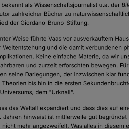
t bekannt als Wissenschaftsjournalist u.a. der
Bi
Autor zahlreicher Bücher zu naturwissenschaftl
lied der Giordano-Bruno-Stiftung.
nter Weise führte Vaas vor ausverkauftem Haus
r Weltentstehung und die damit verbundenen p
mplikationen. Keine einfache Materie, da wir un
ahrbaren und zurzeit erforschten bewegen. Für
n seine Darlegungen, der inzwischen klar fund
Theorien bis hin in die ersten Sekundenbrucht
 Universums, dem "Urknall".
ass das Weltall expandiert und dass dies auf ei
. Jahren hinweist ist mittlerweile gut begründet
h nicht mehr angezweifelt. Was alles in diesem