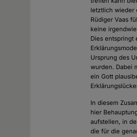
treffen kann bi
letztlich wieder
Rüdiger Vaas fü
keine irgendwie
Dies entspring
Erklärungsmodel
Ursprung des U
wurden. Dabei m
ein Gott plausi
Erklärungslücken
In diesem Zusam
hier Behauptung
aufstellen, in d
die für die gen