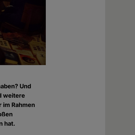
Foto: © Andreas Brentrup
 haben? Und
d weitere
er im Rahmen
roßen
 hat.