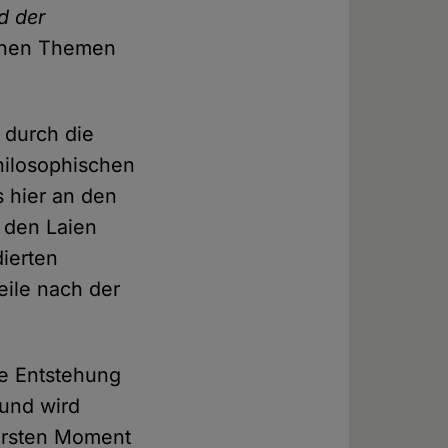
ld der
ichen Themen
 durch die
hilosophischen
s hier an den
 den Laien
ierten
eile nach der
ne Entstehung
 und wird
 ersten Moment