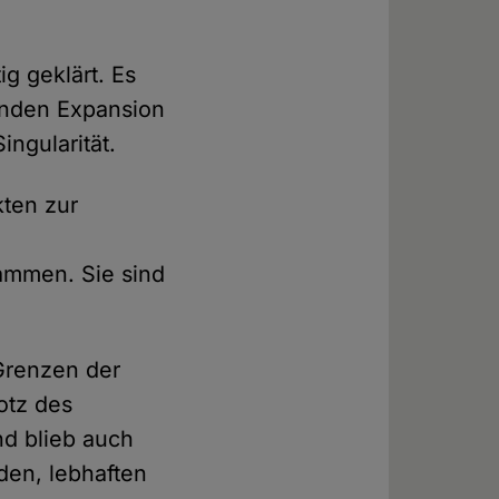
g geklärt. Es
denden Expansion
ngularität.
kten zur
sammen. Sie sind
Grenzen der
otz des
d blieb auch
den, lebhaften