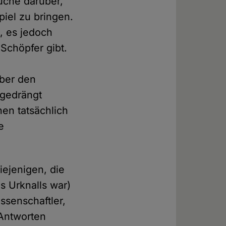
uche darüber,
piel zu bringen.
, es jedoch
Schöpfer gibt.
n
über den
kgedrängt
nen tatsächlich
e
ejenigen, die
s Urknalls war)
ssenschaftler,
 Antworten