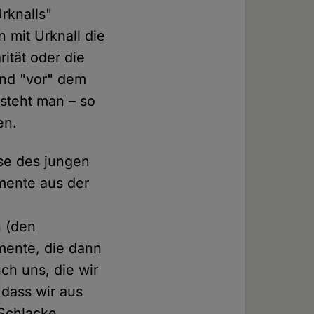
rknalls"
 mit Urknall die
ität oder die
and "vor" dem
rsteht man – so
en.
ase des jungen
mente aus der
n (den
mente, die dann
ch uns, die wir
 dass wir aus
 Schlacke