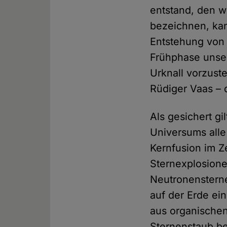
entstand, den w
bezeichnen, kan
Entstehung von 
Frühphase unse
Urknall vorzust
Rüdiger Vaas – 
Als gesichert gi
Universums alle
Kernfusion im Z
Sternexplosione
Neutronensterne
auf der Erde ei
aus organischen
Sternenstaub be