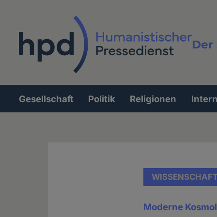
Direkt
zum
Inhalt
Der 
Vollt
Gesellschaft
Politik
Religionen
Inter
Hauptnavigation
WISSENSCHAF
Moderne Kosmolo