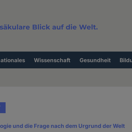
säkulare Blick auf die Welt.
extsuche
nationales
Wissenschaft
Gesundheit
Bild
T
gie und die Frage nach dem Urgrund der Welt