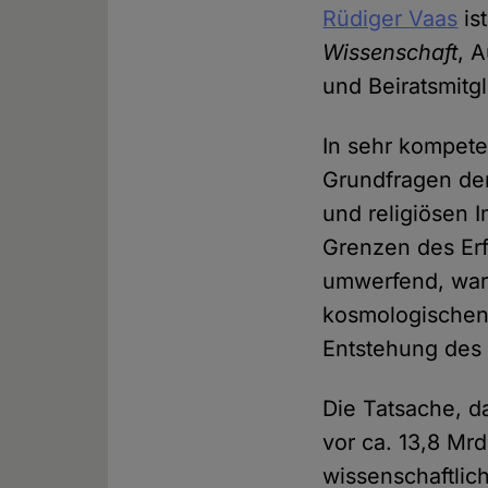
Rüdiger Vaas
is
Wissenschaft
, 
und Beiratsmitg
In sehr kompete
Grundfragen de
und religiösen I
Grenzen des Erf
umwerfend, ware
kosmologischen 
Entstehung des
Die Tatsache, d
vor ca. 13,8 Mrd
wissenschaftlic