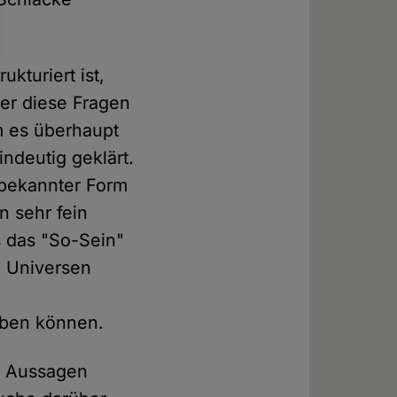
kturiert ist,
ber diese Fragen
m es überhaupt
indeutig geklärt.
 bekannter Form
n sehr fein
s das "So-Sein"
e Universen
iben können.
n Aussagen