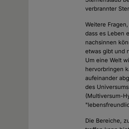
verbrannter Ste
Weitere Fragen,
dass es Leben e
nachsinnen kön
etwas gibt und n
Um eine Welt wi
hervorbringen ka
aufeinander abg
des Universums.
(Multiversum-Hy
"lebensfreundli
Die Bereiche, 