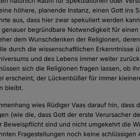
eten natürlich Raum für Spekulationen oder Vers
 eine höhere, planende Instanz, einen Gott ins S
hrte aus, dass hier zwar spekuliert werden kann
 genauer begründbare Notwendigkeit für einen 
t eher dem Wunschdenken der Religionen, dere
le durch die wissenschaftlichen Erkenntnisse 
niversums und des Lebens immer weiter zurüc
üssen sich die Religionen fragen lassen, ob ih
bel erscheint, der Lückenbüßer für immer kleiner
 bleibt.
menhang wies Rüdiger Vaas darauf hin, dass di
en (wie die, dass Gott der erste Verursacher de
er Beweispflicht sind und nicht umgekehrt die Wi
annten Fragestellungen noch keine schlüssigen