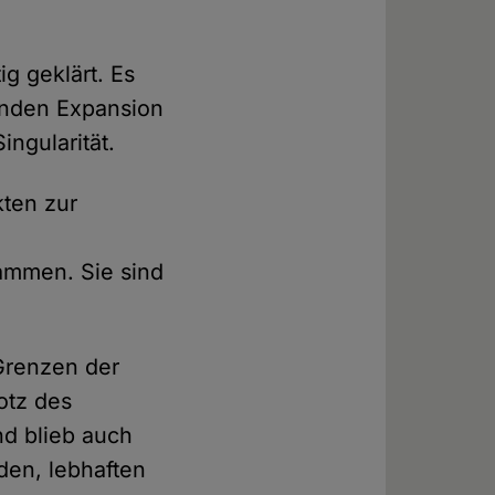
g geklärt. Es
denden Expansion
ngularität.
kten zur
sammen. Sie sind
Grenzen der
otz des
d blieb auch
den, lebhaften