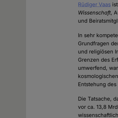
Rüdiger Vaas
is
Wissenschaft
, 
und Beiratsmitg
In sehr kompete
Grundfragen de
und religiösen I
Grenzen des Erf
umwerfend, ware
kosmologischen 
Entstehung des
Die Tatsache, d
vor ca. 13,8 Mrd
wissenschaftlic