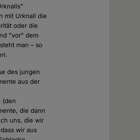
rknalls"
 mit Urknall die
ität oder die
and "vor" dem
rsteht man – so
en.
ase des jungen
mente aus der
n (den
mente, die dann
ch uns, die wir
 dass wir aus
 Schlacke