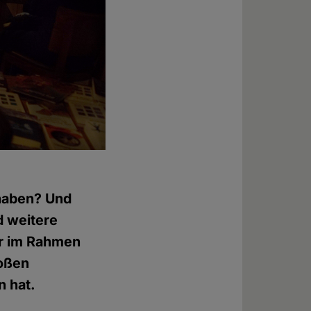
Foto: © Andreas Brentrup
 haben? Und
d weitere
er im Rahmen
roßen
 hat.