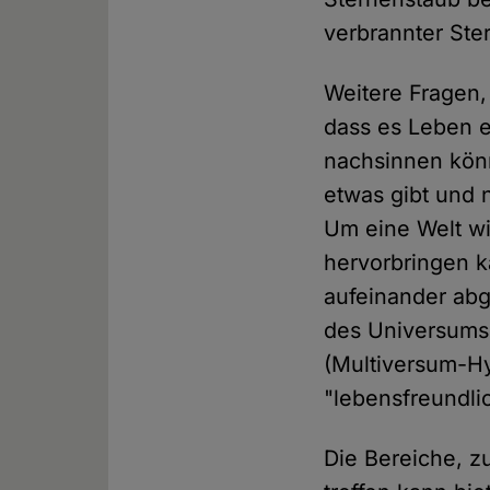
verbrannter Ste
Weitere Fragen,
dass es Leben e
nachsinnen kön
etwas gibt und n
Um eine Welt wi
hervorbringen ka
aufeinander abg
des Universums.
(Multiversum-Hy
"lebensfreundli
Die Bereiche, 