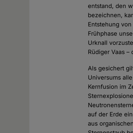
entstand, den w
bezeichnen, kan
Entstehung von 
Frühphase unse
Urknall vorzust
Rüdiger Vaas – 
Als gesichert gi
Universums alle
Kernfusion im Z
Sternexplosione
Neutronensterne
auf der Erde ei
aus organischen
Sternenstaub be