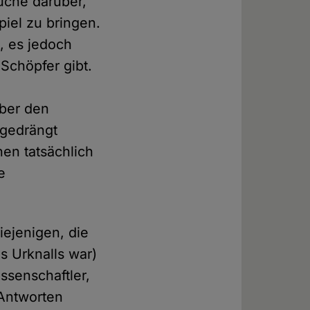
uche darüber,
piel zu bringen.
, es jedoch
Schöpfer gibt.
n
über den
kgedrängt
nen tatsächlich
e
ejenigen, die
s Urknalls war)
ssenschaftler,
 Antworten