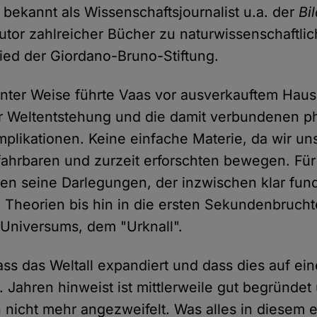
t bekannt als Wissenschaftsjournalist u.a. der
Bi
Autor zahlreicher Bücher zu naturwissenschaftl
lied der Giordano-Bruno-Stiftung.
nter Weise führte Vaas vor ausverkauftem Haus
r Weltentstehung und die damit verbundenen p
mplikationen. Keine einfache Materie, da wir un
ahrbaren und zurzeit erforschten bewegen. Für
n seine Darlegungen, der inzwischen klar fund
Theorien bis hin in die ersten Sekundenbrucht
 Universums, dem "Urknall".
ass das Weltall expandiert und dass dies auf ei
. Jahren hinweist ist mittlerweile gut begründet
h nicht mehr angezweifelt. Was alles in diesem