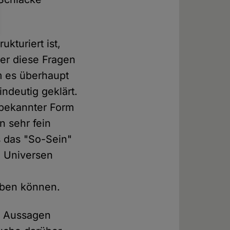
kturiert ist,
ber diese Fragen
m es überhaupt
indeutig geklärt.
 bekannter Form
n sehr fein
s das "So-Sein"
e Universen
iben können.
n Aussagen