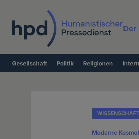
Direkt
zum
Inhalt
Der 
Vollt
Gesellschaft
Politik
Religionen
Inter
Hauptnavigation
WISSENSCHAF
Moderne Kosmolo