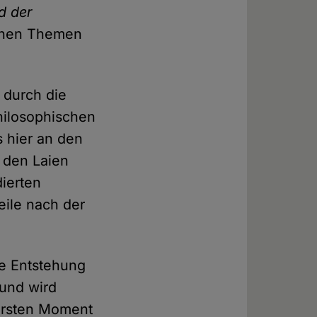
ld der
ichen Themen
 durch die
hilosophischen
s hier an den
 den Laien
ierten
eile nach der
ne Entstehung
 und wird
 ersten Moment