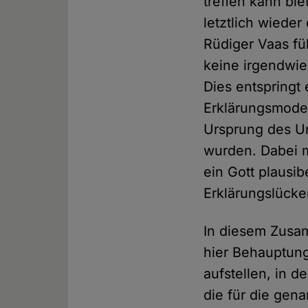
treffen kann bi
letztlich wieder
Rüdiger Vaas fü
keine irgendwie
Dies entspring
Erklärungsmodel
Ursprung des U
wurden. Dabei m
ein Gott plausi
Erklärungslücken
In diesem Zusam
hier Behauptung
aufstellen, in d
die für die gen