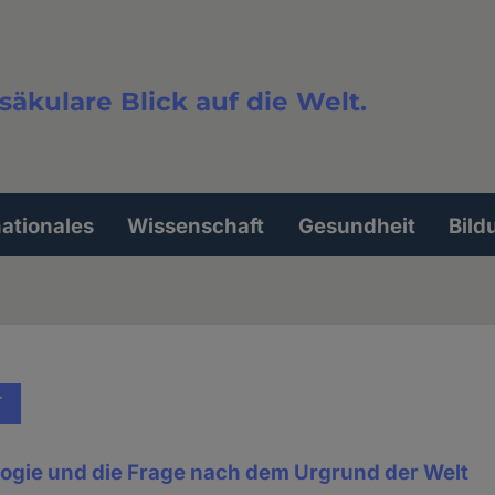
säkulare Blick auf die Welt.
extsuche
nationales
Wissenschaft
Gesundheit
Bild
T
gie und die Frage nach dem Urgrund der Welt