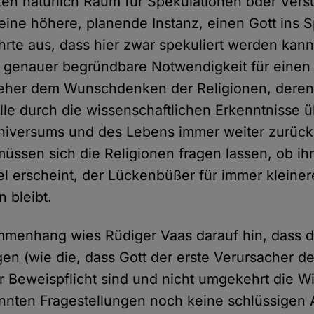
eten natürlich Raum für Spekulationen oder Vers
 eine höhere, planende Instanz, einen Gott ins S
hrte aus, dass hier zwar spekuliert werden kann
 genauer begründbare Notwendigkeit für einen 
t eher dem Wunschdenken der Religionen, dere
le durch die wissenschaftlichen Erkenntnisse 
niversums und des Lebens immer weiter zurüc
üssen sich die Religionen fragen lassen, ob ih
bel erscheint, der Lückenbüßer für immer kleiner
 bleibt.
menhang wies Rüdiger Vaas darauf hin, dass di
en (wie die, dass Gott der erste Verursacher de
er Beweispflicht sind und nicht umgekehrt die Wi
annten Fragestellungen noch keine schlüssigen