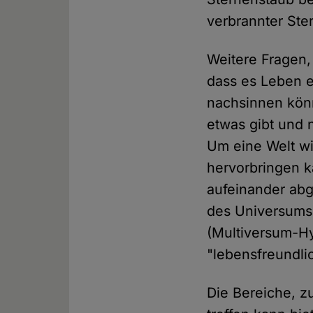
verbrannter Ste
Weitere Fragen,
dass es Leben e
nachsinnen kön
etwas gibt und n
Um eine Welt wi
hervorbringen ka
aufeinander abg
des Universums.
(Multiversum-Hy
"lebensfreundli
Die Bereiche, 