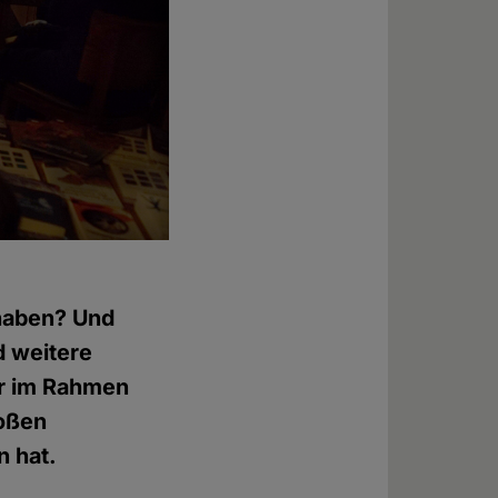
Foto: © Andreas Brentrup
 haben? Und
d weitere
er im Rahmen
roßen
 hat.