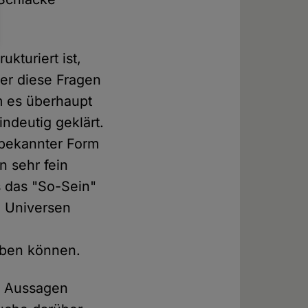
kturiert ist,
ber diese Fragen
m es überhaupt
indeutig geklärt.
 bekannter Form
n sehr fein
s das "So-Sein"
e Universen
iben können.
n Aussagen