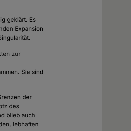
g geklärt. Es
denden Expansion
ngularität.
kten zur
sammen. Sie sind
Grenzen der
otz des
d blieb auch
den, lebhaften