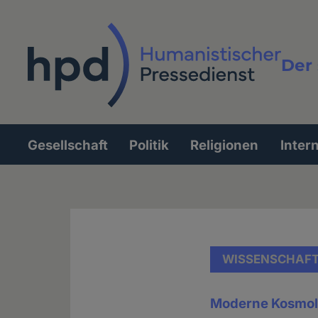
Direkt
zum
Inhalt
Der 
Vollt
Gesellschaft
Politik
Religionen
Inter
Hauptnavigation
WISSENSCHAF
Moderne Kosmolo