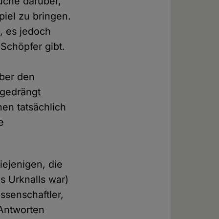
uche darüber,
piel zu bringen.
, es jedoch
Schöpfer gibt.
n
über den
kgedrängt
nen tatsächlich
e
ejenigen, die
s Urknalls war)
ssenschaftler,
 Antworten