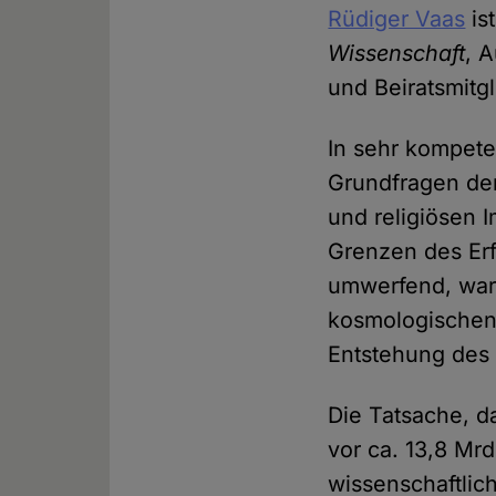
Rüdiger Vaas
is
Wissenschaft
, 
und Beiratsmitg
In sehr kompete
Grundfragen de
und religiösen I
Grenzen des Erf
umwerfend, ware
kosmologischen 
Entstehung des
Die Tatsache, d
vor ca. 13,8 Mrd
wissenschaftlic