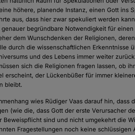
eten natürlich Raum für Spekulationen oder Vers
 eine höhere, planende Instanz, einen Gott ins S
hrte aus, dass hier zwar spekuliert werden kann
 genauer begründbare Notwendigkeit für einen 
t eher dem Wunschdenken der Religionen, dere
le durch die wissenschaftlichen Erkenntnisse 
niversums und des Lebens immer weiter zurüc
üssen sich die Religionen fragen lassen, ob ih
bel erscheint, der Lückenbüßer für immer kleiner
 bleibt.
menhang wies Rüdiger Vaas darauf hin, dass di
en (wie die, dass Gott der erste Verursacher de
er Beweispflicht sind und nicht umgekehrt die Wi
annten Fragestellungen noch keine schlüssigen