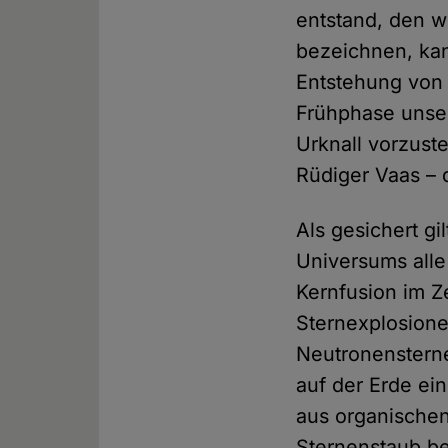
entstand, den w
bezeichnen, kan
Entstehung von 
Frühphase unse
Urknall vorzust
Rüdiger Vaas – 
Als gesichert gi
Universums alle
Kernfusion im Z
Sternexplosione
Neutronensterne
auf der Erde ei
aus organischen
Sternenstaub be