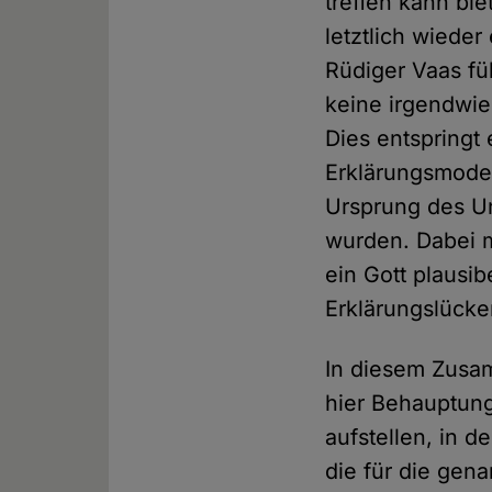
treffen kann bi
letztlich wieder
Rüdiger Vaas fü
keine irgendwie
Dies entspring
Erklärungsmodel
Ursprung des U
wurden. Dabei m
ein Gott plausi
Erklärungslücken
In diesem Zusam
hier Behauptung
aufstellen, in d
die für die gen