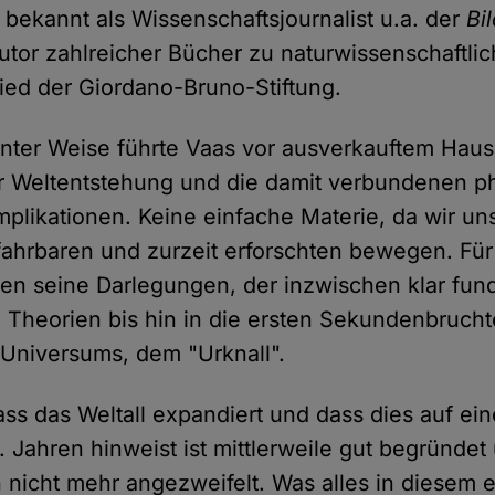
t bekannt als Wissenschaftsjournalist u.a. der
Bi
Autor zahlreicher Bücher zu naturwissenschaftl
lied der Giordano-Bruno-Stiftung.
nter Weise führte Vaas vor ausverkauftem Haus
r Weltentstehung und die damit verbundenen p
mplikationen. Keine einfache Materie, da wir un
ahrbaren und zurzeit erforschten bewegen. Für
n seine Darlegungen, der inzwischen klar fund
Theorien bis hin in die ersten Sekundenbrucht
 Universums, dem "Urknall".
ass das Weltall expandiert und dass dies auf ei
. Jahren hinweist ist mittlerweile gut begründet
h nicht mehr angezweifelt. Was alles in diesem