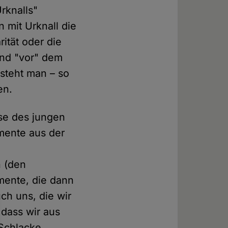
rknalls"
 mit Urknall die
ität oder die
and "vor" dem
rsteht man – so
en.
ase des jungen
mente aus der
n (den
mente, die dann
ch uns, die wir
 dass wir aus
 Schlacke