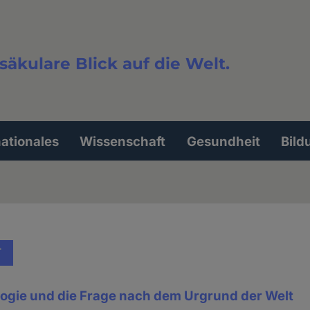
säkulare Blick auf die Welt.
extsuche
nationales
Wissenschaft
Gesundheit
Bild
T
gie und die Frage nach dem Urgrund der Welt