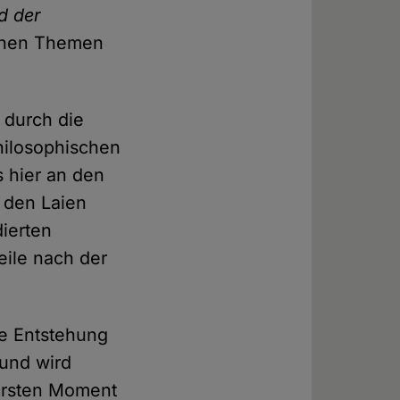
ld der
ichen Themen
 durch die
hilosophischen
s hier an den
 den Laien
ierten
eile nach der
ne Entstehung
 und wird
 ersten Moment