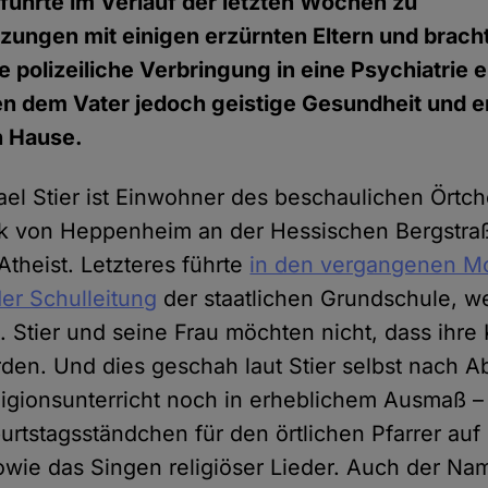
 führte im Verlauf der letzten Wochen zu
zungen mit einigen erzürnten Eltern und brach
polizeiliche Verbringung in eine Psychiatrie ei
en dem Vater jedoch geistige Gesundheit und e
 Hause.
el Stier ist Einwohner des beschaulichen Ört
rk von Heppenheim an der Hessischen Bergstr
 Atheist. Letzteres führte
in den vergangenen M
er Schulleitung
der staatlichen Grundschule, w
 Stier und seine Frau möchten nicht, dass ihre 
erden. Und dies geschah laut Stier selbst nach 
igionsunterricht noch in erheblichem Ausmaß – 
urtstagsständchen für den örtlichen Pfarrer au
wie das Singen religiöser Lieder. Auch der Na