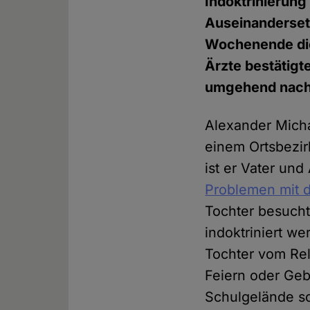
Indoktrinierung
Auseinanderset
Wochenende die 
Ärzte bestätigt
umgehend nach
Alexander Micha
einem Ortsbezi
ist er Vater und
Problemen mit d
Tochter besucht.
indoktriniert w
Tochter vom Rel
Feiern oder Geb
Schulgelände so