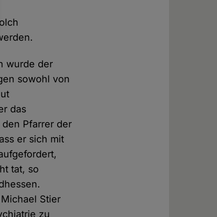
olch
werden.
en wurde der
agen sowohl von
aut
er das
den Pfarrer der
ss er sich mit
aufgefordert,
t tat, so
üdhessen.
Michael Stier
chiatrie zu