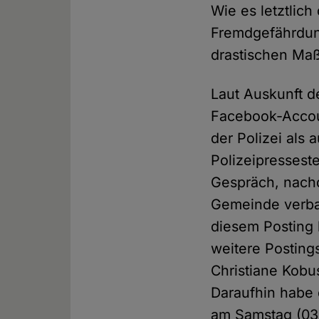
Wie es letztlic
Fremdgefährdung
drastischen Maß
Laut Auskunft d
Facebook-Accoun
der Polizei als
Polizeipresseste
Gespräch, nachd
Gemeinde verbal
diesem Posting h
weitere Postings
Christiane Kobu
Daraufhin habe 
am Samstag (03.