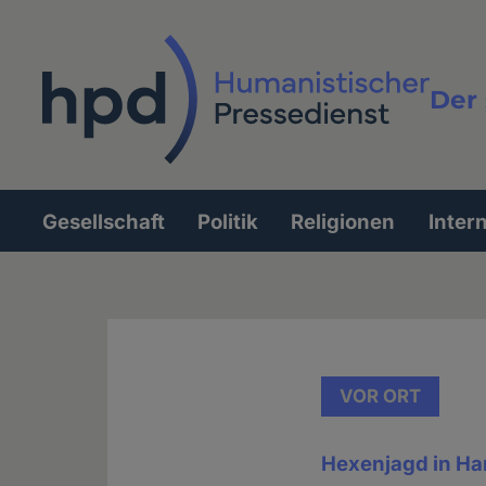
Direkt
zum
Inhalt
Der 
Vollt
Gesellschaft
Politik
Religionen
Inter
Hauptnavigation
VOR ORT
Hexenjagd in H