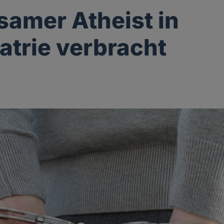
samer Atheist in
atrie verbracht
g