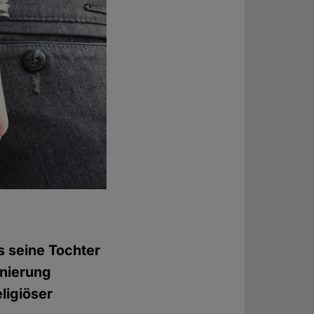
s seine Tochter
inierung
ligiöser