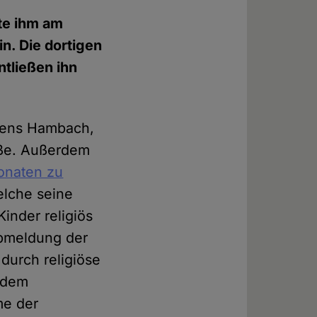
te ihm am
n. Die dortigen
ntließen ihn
chens Hambach,
aße. Außerdem
onaten zu
elche seine
Kinder religiös
Abmeldung der
durch religiöse
f dem
me der