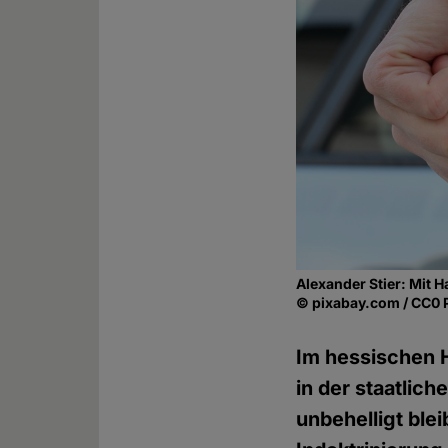
Alexander Stier: Mit H
© pixabay.com / CC0 
Im hessischen H
in der staatlic
unbehelligt ble