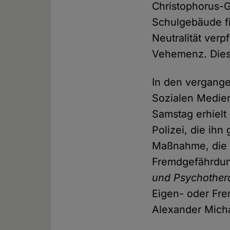
Christophorus-G
Schulgebäude fin
Neutralität verp
Vehemenz. Dies 
In den vergange
Sozialen Medien 
Samstag erhielt
Polizei, die ihn
Maßnahme, die r
Fremdgefährdung
und Psychother
Eigen- oder Fr
Alexander Micha