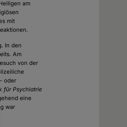
Heiligen am
ligiösen
es mit
Reaktionen.
. In den
seits. Am
Besuch von der
lizeiliche
- oder
k für Psychiatrie
gehend eine
ag war