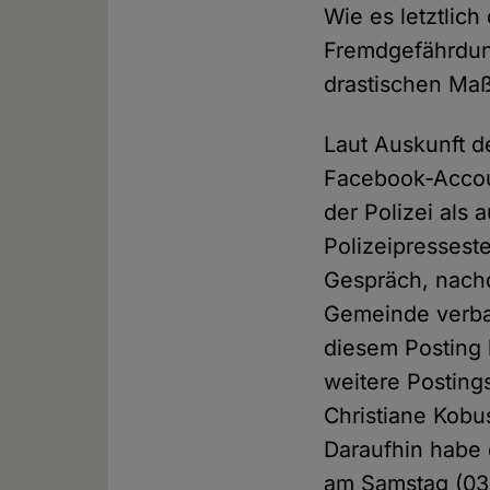
Wie es letztlic
Fremdgefährdung
drastischen Maß
Laut Auskunft d
Facebook-Accoun
der Polizei als
Polizeipresseste
Gespräch, nachd
Gemeinde verbal
diesem Posting h
weitere Postings
Christiane Kobu
Daraufhin habe 
am Samstag (03.