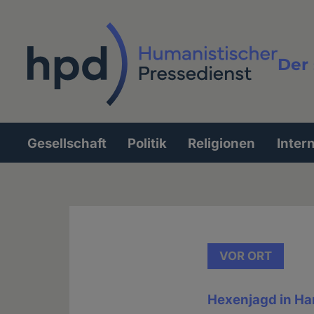
Direkt
zum
Inhalt
Der 
Vollt
Gesellschaft
Politik
Religionen
Inter
Hauptnavigation
VOR ORT
Hexenjagd in H