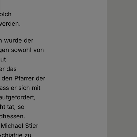
olch
werden.
en wurde der
agen sowohl von
aut
er das
den Pfarrer der
ss er sich mit
aufgefordert,
t tat, so
üdhessen.
Michael Stier
chiatrie zu