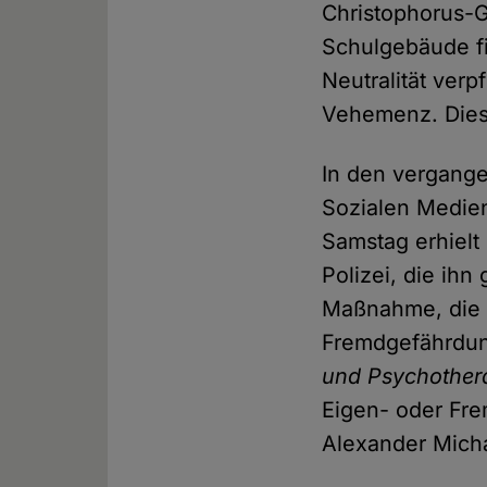
Christophorus-G
Schulgebäude fin
Neutralität verp
Vehemenz. Dies 
In den vergange
Sozialen Medien 
Samstag erhielt
Polizei, die ihn
Maßnahme, die r
Fremdgefährdung
und Psychother
Eigen- oder Fr
Alexander Micha