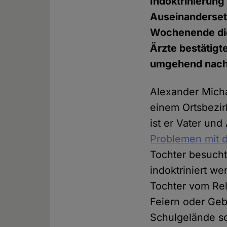
Indoktrinierung
Auseinanderset
Wochenende die 
Ärzte bestätigt
umgehend nach
Alexander Micha
einem Ortsbezi
ist er Vater und
Problemen mit d
Tochter besucht.
indoktriniert w
Tochter vom Rel
Feiern oder Geb
Schulgelände so