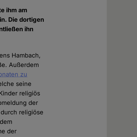
te ihm am
n. Die dortigen
ntließen ihn
chens Hambach,
aße. Außerdem
onaten zu
elche seine
Kinder religiös
Abmeldung der
durch religiöse
f dem
me der