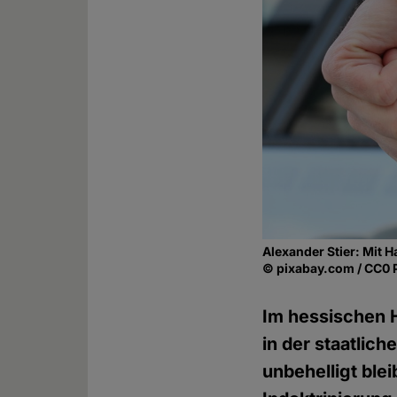
Alexander Stier: Mit H
© pixabay.com / CC0 
Im hessischen H
in der staatlic
unbehelligt ble