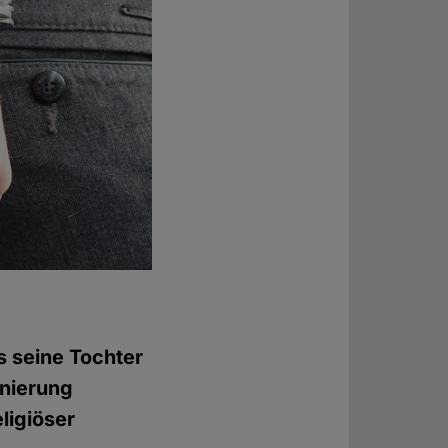
s seine Tochter
inierung
ligiöser