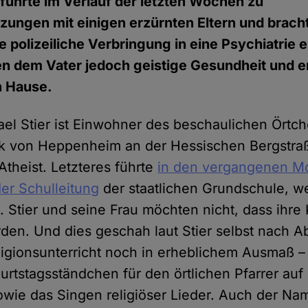
 führte im Verlauf der letzten Wochen zu
zungen mit einigen erzürnten Eltern und brach
polizeiliche Verbringung in eine Psychiatrie ei
en dem Vater jedoch geistige Gesundheit und e
 Hause.
el Stier ist Einwohner des beschaulichen Ört
rk von Heppenheim an der Hessischen Bergstr
 Atheist. Letzteres führte
in den vergangenen M
er Schulleitung
der staatlichen Grundschule, w
 Stier und seine Frau möchten nicht, dass ihre 
erden. Und dies geschah laut Stier selbst nach 
igionsunterricht noch in erheblichem Ausmaß – 
urtstagsständchen für den örtlichen Pfarrer au
wie das Singen religiöser Lieder. Auch der Na