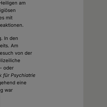
Heiligen am
ligiösen
es mit
Reaktionen.
. In den
seits. Am
Besuch von der
lizeiliche
- oder
k für Psychiatrie
gehend eine
ag war