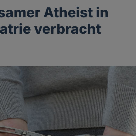
samer Atheist in
atrie verbracht
g