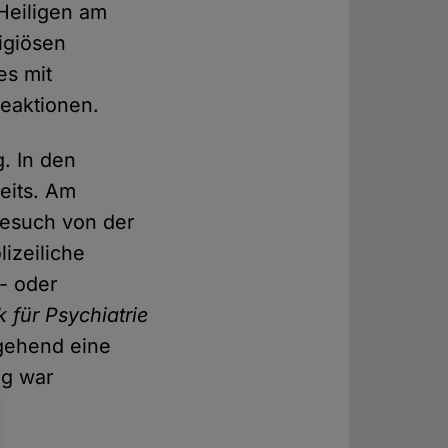
Heiligen am
ligiösen
es mit
Reaktionen.
. In den
seits. Am
Besuch von der
lizeiliche
- oder
k für Psychiatrie
gehend eine
ag war