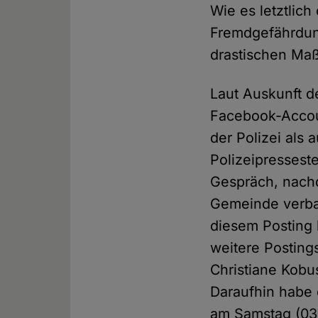
Wie es letztlic
Fremdgefährdung
drastischen Maß
Laut Auskunft d
Facebook-Accoun
der Polizei als
Polizeipresseste
Gespräch, nachd
Gemeinde verbal
diesem Posting h
weitere Postings
Christiane Kobu
Daraufhin habe 
am Samstag (03.