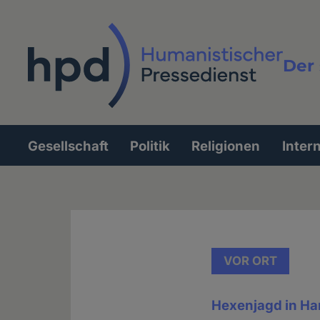
Direkt
zum
Inhalt
Der 
Vollt
Gesellschaft
Politik
Religionen
Inter
Hauptnavigation
VOR ORT
Hexenjagd in H