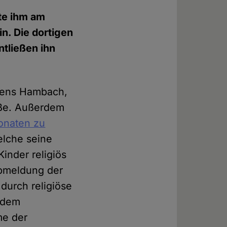
te ihm am
n. Die dortigen
ntließen ihn
chens Hambach,
aße. Außerdem
onaten zu
elche seine
Kinder religiös
Abmeldung der
durch religiöse
f dem
me der