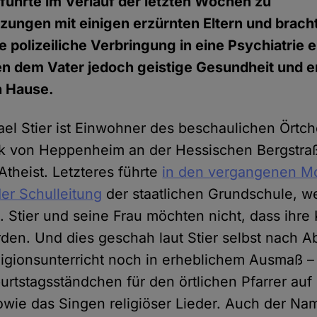
 führte im Verlauf der letzten Wochen zu
zungen mit einigen erzürnten Eltern und brach
polizeiliche Verbringung in eine Psychiatrie ei
en dem Vater jedoch geistige Gesundheit und e
 Hause.
el Stier ist Einwohner des beschaulichen Ört
rk von Heppenheim an der Hessischen Bergstr
 Atheist. Letzteres führte
in den vergangenen M
er Schulleitung
der staatlichen Grundschule, w
 Stier und seine Frau möchten nicht, dass ihre 
erden. Und dies geschah laut Stier selbst nach 
igionsunterricht noch in erheblichem Ausmaß – 
urtstagsständchen für den örtlichen Pfarrer au
wie das Singen religiöser Lieder. Auch der Na