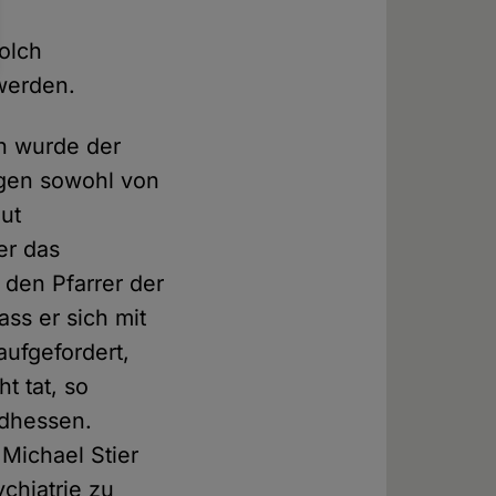
olch
werden.
en wurde der
agen sowohl von
aut
er das
den Pfarrer der
ss er sich mit
aufgefordert,
t tat, so
üdhessen.
Michael Stier
chiatrie zu