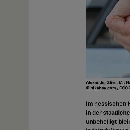
Alexander Stier: Mit H
© pixabay.com / CC0 
Im hessischen H
in der staatlic
unbehelligt ble