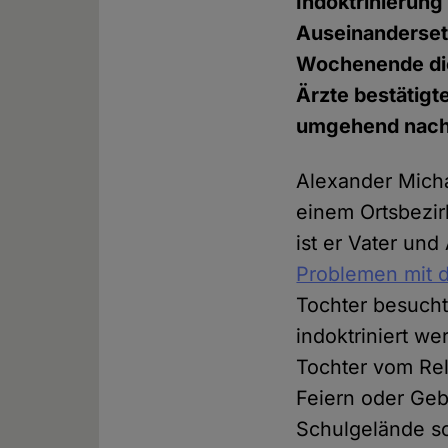
Indoktrinierung
Auseinanderset
Wochenende die 
Ärzte bestätigt
umgehend nach
Alexander Micha
einem Ortsbezi
ist er Vater und
Problemen mit d
Tochter besucht.
indoktriniert w
Tochter vom Rel
Feiern oder Geb
Schulgelände so