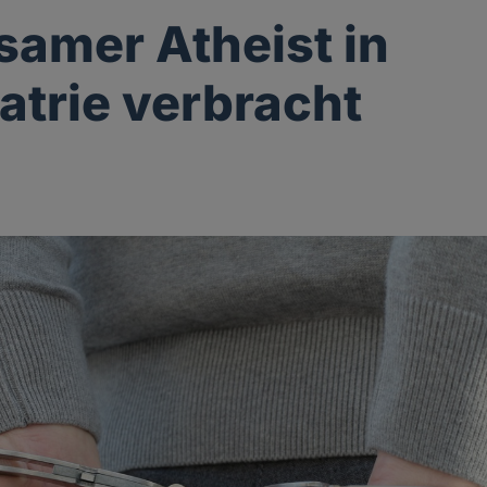
samer Atheist in
atrie verbracht
g