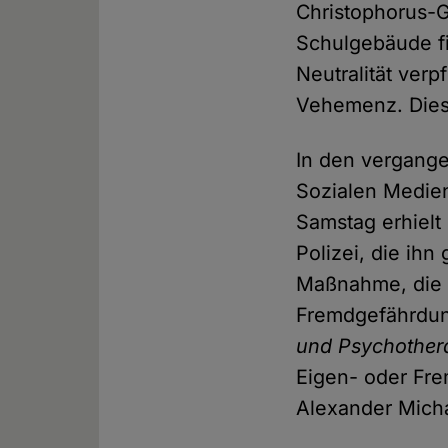
Christophorus-G
Schulgebäude fin
Neutralität verp
Vehemenz. Dies 
In den vergange
Sozialen Medien 
Samstag erhielt
Polizei, die ihn
Maßnahme, die r
Fremdgefährdung
und Psychother
Eigen- oder Fr
Alexander Micha