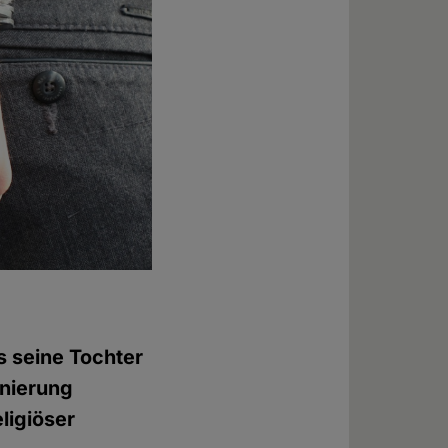
s seine Tochter
inierung
ligiöser