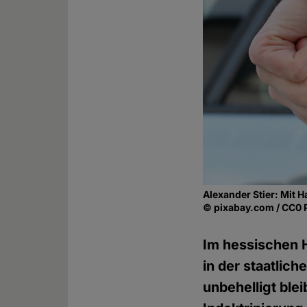
Alexander Stier: Mit H
© pixabay.com / CC0 
Im hessischen H
in der staatlic
unbehelligt ble