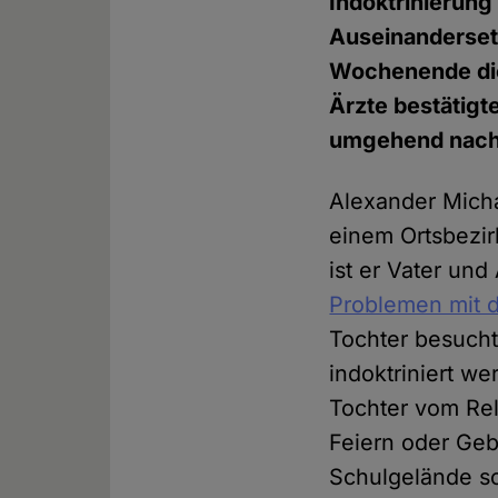
Indoktrinierung
Auseinanderset
Wochenende die 
Ärzte bestätigt
umgehend nach
Alexander Micha
einem Ortsbezi
ist er Vater und
Problemen mit d
Tochter besucht.
indoktriniert w
Tochter vom Rel
Feiern oder Geb
Schulgelände so