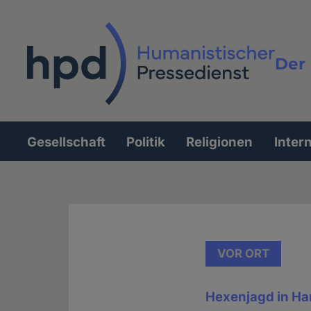
Direkt
zum
Inhalt
Der 
Vollt
Gesellschaft
Politik
Religionen
Inter
Hauptnavigation
VOR ORT
Hexenjagd in H