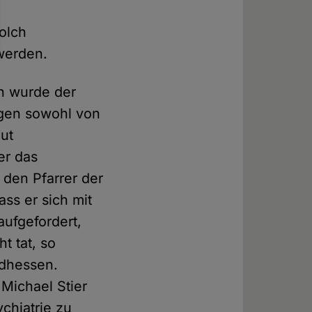
olch
werden.
en wurde der
agen sowohl von
aut
er das
den Pfarrer der
ss er sich mit
aufgefordert,
t tat, so
üdhessen.
Michael Stier
chiatrie zu