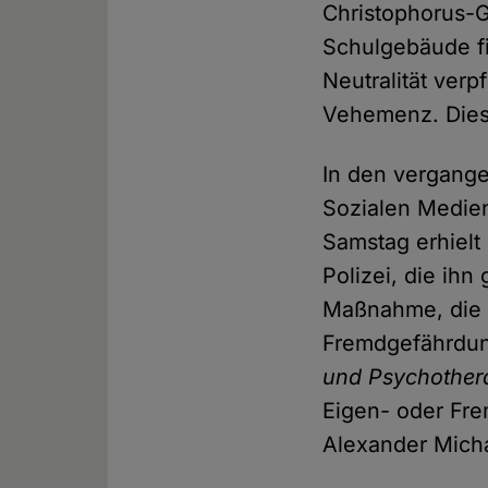
Christophorus-G
Schulgebäude fin
Neutralität verp
Vehemenz. Dies 
In den vergange
Sozialen Medien 
Samstag erhielt
Polizei, die ihn
Maßnahme, die r
Fremdgefährdung
und Psychother
Eigen- oder Fr
Alexander Micha