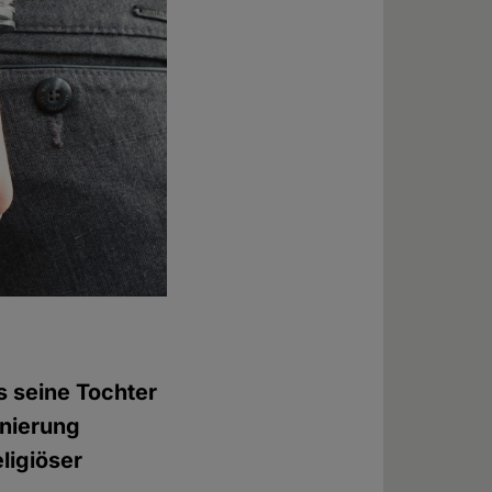
s seine Tochter
inierung
ligiöser