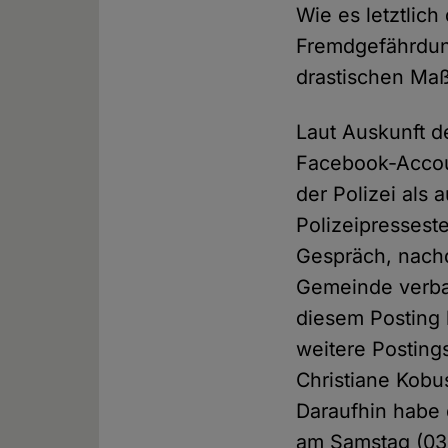
Wie es letztlic
Fremdgefährdung
drastischen Maß
Laut Auskunft d
Facebook-Accoun
der Polizei als
Polizeipresseste
Gespräch, nachd
Gemeinde verbal
diesem Posting h
weitere Postings
Christiane Kobu
Daraufhin habe 
am Samstag (03.