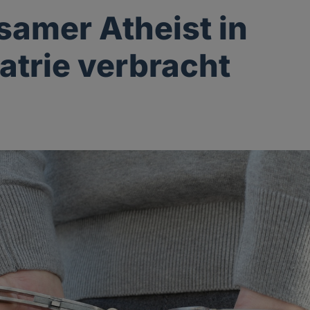
samer Atheist in
atrie verbracht
g