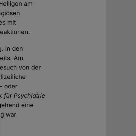
Heiligen am
ligiösen
es mit
Reaktionen.
. In den
seits. Am
Besuch von der
lizeiliche
- oder
k für Psychiatrie
gehend eine
ag war