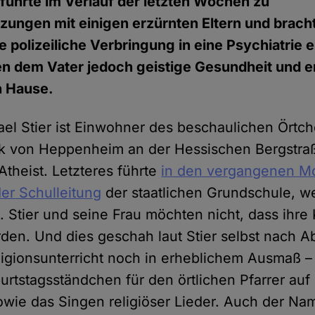
 führte im Verlauf der letzten Wochen zu
zungen mit einigen erzürnten Eltern und brach
polizeiliche Verbringung in eine Psychiatrie ei
en dem Vater jedoch geistige Gesundheit und e
 Hause.
el Stier ist Einwohner des beschaulichen Ört
rk von Heppenheim an der Hessischen Bergstr
 Atheist. Letzteres führte
in den vergangenen M
er Schulleitung
der staatlichen Grundschule, w
 Stier und seine Frau möchten nicht, dass ihre 
erden. Und dies geschah laut Stier selbst nach 
igionsunterricht noch in erheblichem Ausmaß – 
urtstagsständchen für den örtlichen Pfarrer au
wie das Singen religiöser Lieder. Auch der Na