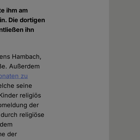
te ihm am
n. Die dortigen
ntließen ihn
chens Hambach,
aße. Außerdem
onaten zu
elche seine
Kinder religiös
Abmeldung der
durch religiöse
f dem
me der