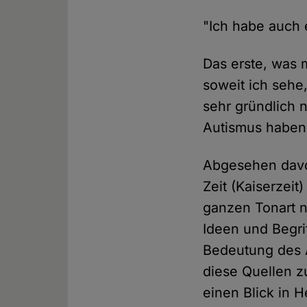
"Ich habe auch 
Das erste, was mi
soweit ich sehe
sehr gründlich n
Autismus haben
Abgesehen davon
Zeit (Kaiserzei
ganzen Tonart ni
Ideen und Begri
Bedeutung des 
diese Quellen z
einen Blick in H