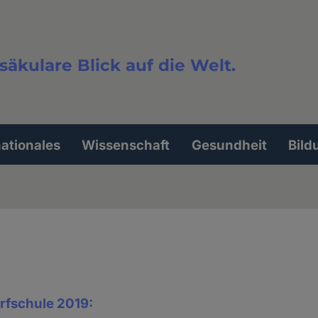
säkulare Blick auf die Welt.
extsuche
nationales
Wissenschaft
Gesundheit
Bild
rfschule 2019: