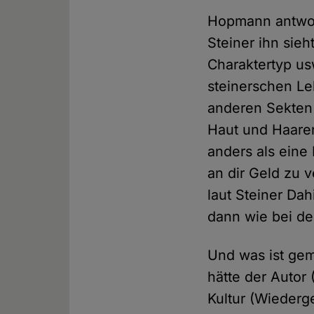
Hopmann antwort
Steiner ihn sieh
Charaktertyp us
steinerschen Le
anderen Sekten v
Haut und Haaren
anders als eine 
an dir Geld zu 
laut Steiner Da
dann wie bei der
Und was ist gem
hätte der Autor 
Kultur (Wiederg