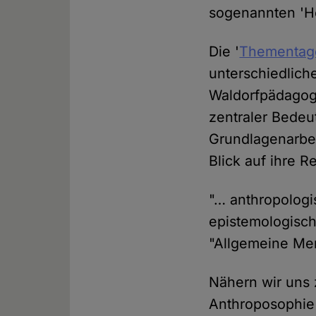
sogenannten 'He
Die '
Thementag
unterschiedlich
Waldorfpädagogi
zentraler Bedeu
Grundlagenarbei
Blick auf ihre 
"… anthropologi
epistemologisch
"Allgemeine Me
Nähern wir uns 
Anthroposophie 