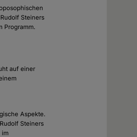
hroposophischen
 Rudolf Steiners
im Programm.
ht auf einer
 einem
gische Aspekte.
 Rudolf Steiners
 im