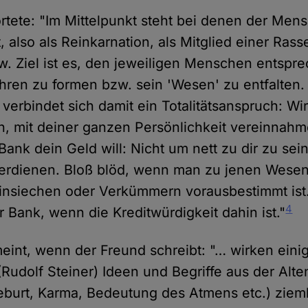
ete: "Im Mittelpunkt steht bei denen der Mens
t, also als Reinkarnation, als Mitglied einer Rasse
w. Ziel ist es, den jeweiligen Menschen entspr
hren zu formen bzw. sein 'Wesen' zu entfalten.
erbindet sich damit ein Totalitätsanspruch: Wir
, mit deiner ganzen Persönlichkeit vereinnahm
Bank dein Geld will: Nicht um nett zu dir zu se
verdienen. Bloß blöd, wenn man zu jenen Wesen
hinsiechen oder Verkümmern vorausbestimmt ist
4
 Bank, wenn die Kreditwürdigkeit dahin ist."
eint, wenn der Freund schreibt: "… wirken einige
(Rudolf Steiner) Ideen und Begriffe aus der Alt
eburt, Karma, Bedeutung des Atmens etc.) ziemli