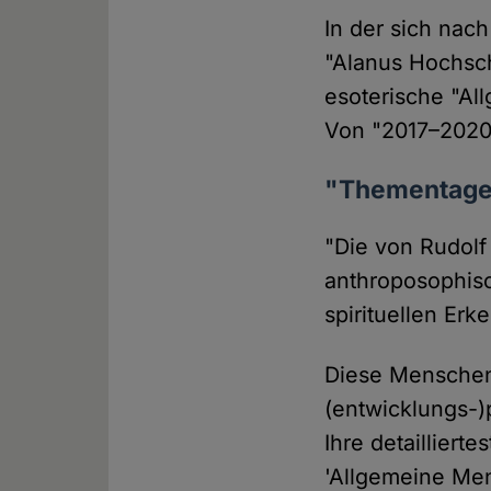
In der sich nac
"Alanus Hochsch
esoterische "A
Von "2017–2020"
"Thementage
"Die von Rudolf
anthroposophis
spirituellen Erk
Diese Menschen
(entwicklungs-)
Ihre detailliert
'Allgemeine Me