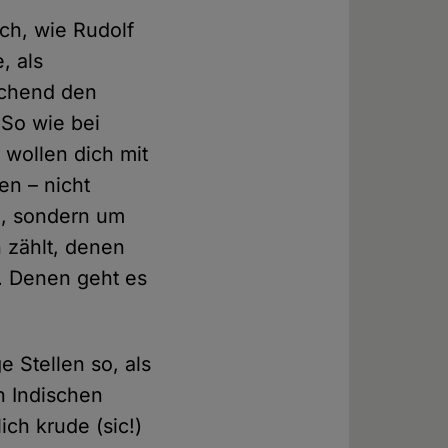
ch, wie Rudolf
, als
echend den
 So wie bei
 wollen dich mit
en – nicht
in, sondern um
 zählt, denen
. Denen geht es
 Stellen so, als
en Indischen
ch krude (sic!)