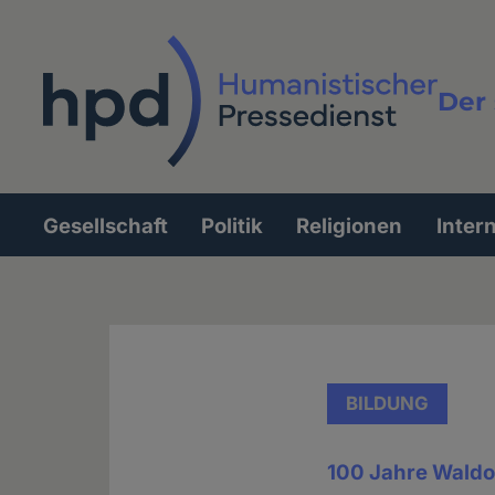
Direkt
zum
Inhalt
Der 
Vollt
Gesellschaft
Politik
Religionen
Inter
Hauptnavigation
BILDUNG
100 Jahre Waldo