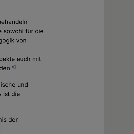
 behandeln
e sowohl für die
gogik von
n
pekte auch mit
1
den."
gische und
 ist die
is der