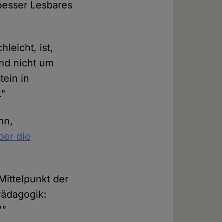
besser Lesbares
leicht, ist,
ind nicht um
tein in
."
nn,
ber die
Mittelpunkt der
Pädagogik:
'"