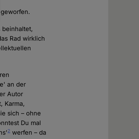
 geworfen.
s beinhaltet,
as Rad wirklich
llektuellen
eren
e' an der
der Autor
t, Karma,
ie sich – ohne
önntest Du mal
2
ns'
werfen – da