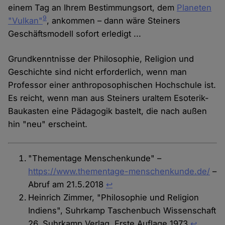
einem Tag an Ihrem Bestimmungsort, dem
Planeten
9
"Vulkan"
, ankommen – dann wäre Steiners
Geschäftsmodell sofort erledigt ...
Grundkenntnisse der Philosophie, Religion und
Geschichte sind nicht erforderlich, wenn man
Professor einer anthroposophischen Hochschule ist.
Es reicht, wenn man aus Steiners uraltem Esoterik-
Baukasten eine Pädagogik bastelt, die nach außen
hin "neu" erscheint.
"Thementage Menschenkunde" –
https://www.thementage-menschenkunde.de/
–
Abruf am 21.5.2018
↩︎
Heinrich Zimmer, "Philosophie und Religion
Indiens", Suhrkamp Taschenbuch Wissenschaft
26, Suhrkamp Verlag, Erste Auflage 1973
↩︎