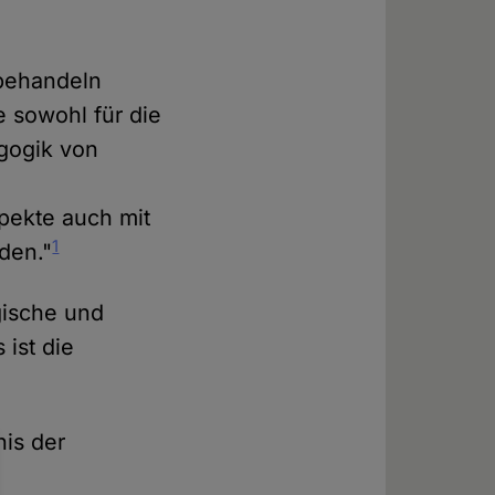
 behandeln
e sowohl für die
gogik von
n
pekte auch mit
1
den."
gische und
 ist die
is der