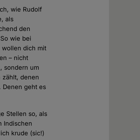
ch, wie Rudolf
, als
echend den
 So wie bei
 wollen dich mit
en – nicht
in, sondern um
 zählt, denen
. Denen geht es
 Stellen so, als
en Indischen
ch krude (sic!)