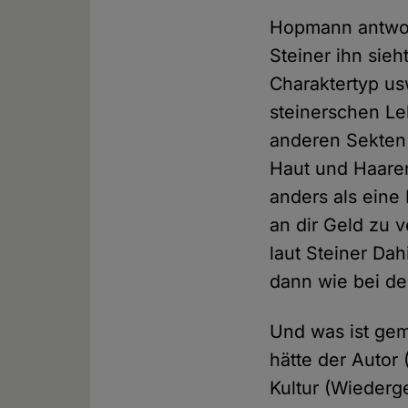
Hopmann antwort
Steiner ihn sieh
Charaktertyp us
steinerschen Le
anderen Sekten v
Haut und Haaren
anders als eine 
an dir Geld zu 
laut Steiner Da
dann wie bei der
Und was ist gem
hätte der Autor 
Kultur (Wiederg