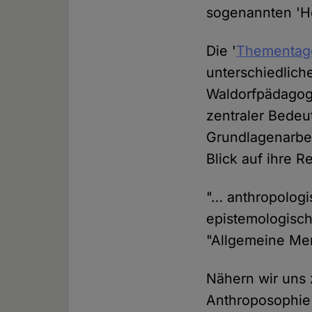
sogenannten 'He
Die '
Thementag
unterschiedlich
Waldorfpädagogi
zentraler Bedeu
Grundlagenarbei
Blick auf ihre 
"… anthropologi
epistemologisch
"Allgemeine Me
Nähern wir uns 
Anthroposophie 