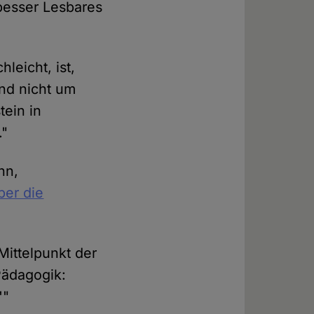
besser Lesbares
leicht, ist,
ind nicht um
tein in
."
nn,
ber die
Mittelpunkt der
Pädagogik:
'"