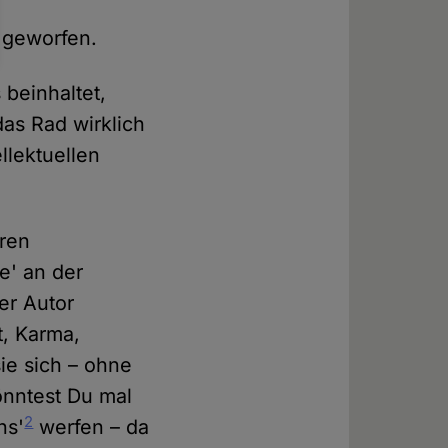
 geworfen.
s beinhaltet,
as Rad wirklich
llektuellen
eren
e' an der
der Autor
t, Karma,
ie sich – ohne
önntest Du mal
2
ns'
werfen – da