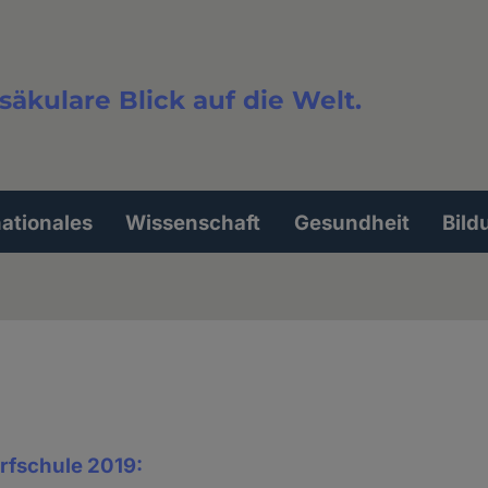
säkulare Blick auf die Welt.
extsuche
nationales
Wissenschaft
Gesundheit
Bild
rfschule 2019: