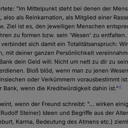
ete: "Im Mittelpunkt steht bei denen der Mens
t, also als Reinkarnation, als Mitglied einer Rasse
w. Ziel ist es, den jeweiligen Menschen entspr
hren zu formen bzw. sein 'Wesen' zu entfalten.
erbindet sich damit ein Totalitätsanspruch: Wir
, mit deiner ganzen Persönlichkeit vereinnahm
Bank dein Geld will: Nicht um nett zu dir zu se
verdienen. Bloß blöd, wenn man zu jenen Wesen
hinsiechen oder Verkümmern vorausbestimmt ist
4
 Bank, wenn die Kreditwürdigkeit dahin ist."
eint, wenn der Freund schreibt: "… wirken einige
(Rudolf Steiner) Ideen und Begriffe aus der Alt
eburt, Karma, Bedeutung des Atmens etc.) ziemli