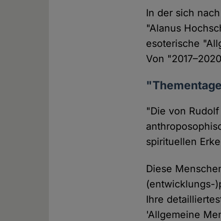
In der sich nac
"Alanus Hochsch
esoterische "A
Von "2017–2020"
"Thementage
"Die von Rudolf
anthroposophis
spirituellen Erk
Diese Menschen
(entwicklungs-)
Ihre detailliert
'Allgemeine Me