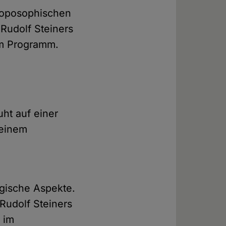
hroposophischen
 Rudolf Steiners
im Programm.
ht auf einer
 einem
gische Aspekte.
 Rudolf Steiners
 im