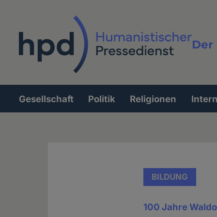
Direkt
zum
Inhalt
Der 
Vollt
Gesellschaft
Politik
Religionen
Inter
Hauptnavigation
BILDUNG
100 Jahre Waldo