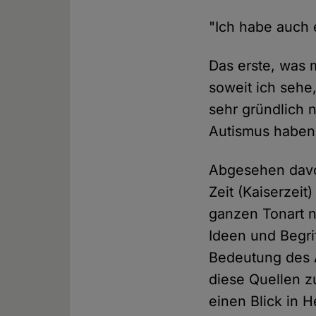
"Ich habe auch 
Das erste, was mi
soweit ich sehe
sehr gründlich n
Autismus haben
Abgesehen davon
Zeit (Kaiserzei
ganzen Tonart ni
Ideen und Begri
Bedeutung des 
diese Quellen z
einen Blick in H