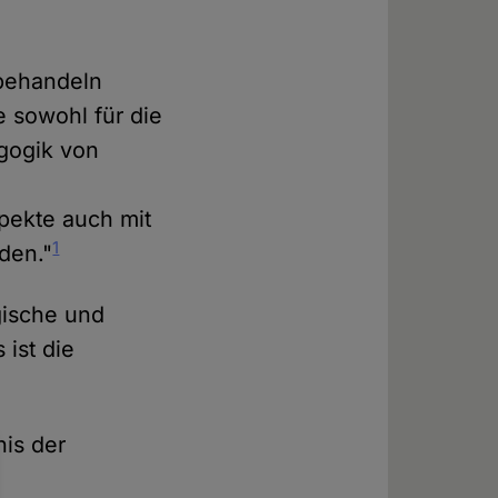
 behandeln
e sowohl für die
gogik von
n
pekte auch mit
1
den."
gische und
 ist die
is der