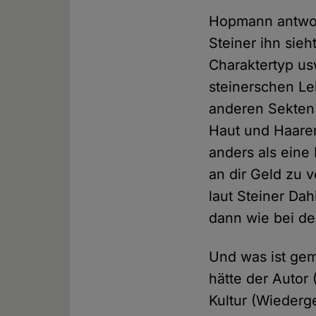
Hopmann antwort
Steiner ihn sieh
Charaktertyp us
steinerschen Le
anderen Sekten v
Haut und Haaren
anders als eine 
an dir Geld zu 
laut Steiner Da
dann wie bei der
Und was ist gem
hätte der Autor 
Kultur (Wiederg