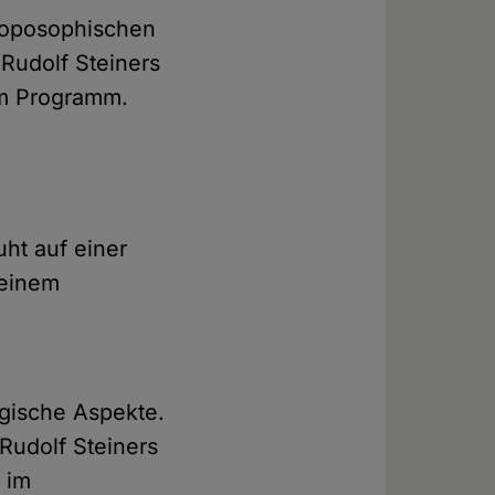
hroposophischen
 Rudolf Steiners
im Programm.
ht auf einer
 einem
gische Aspekte.
 Rudolf Steiners
 im