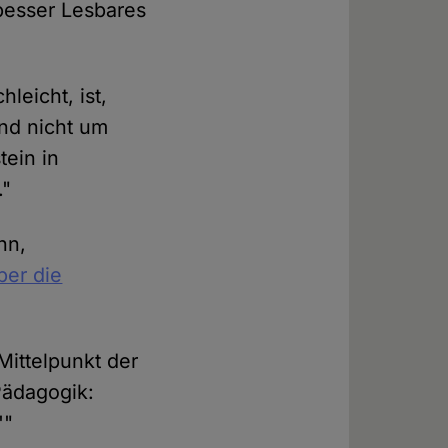
besser Lesbares
leicht, ist,
ind nicht um
tein in
."
nn,
ber die
Mittelpunkt der
Pädagogik:
'"