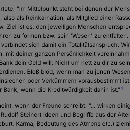
ete: "Im Mittelpunkt steht bei denen der Mens
t, also als Reinkarnation, als Mitglied einer Rasse
w. Ziel ist es, den jeweiligen Menschen entspr
hren zu formen bzw. sein 'Wesen' zu entfalten.
erbindet sich damit ein Totalitätsanspruch: Wir
, mit deiner ganzen Persönlichkeit vereinnahm
Bank dein Geld will: Nicht um nett zu dir zu se
verdienen. Bloß blöd, wenn man zu jenen Wesen
hinsiechen oder Verkümmern vorausbestimmt ist
4
 Bank, wenn die Kreditwürdigkeit dahin ist."
eint, wenn der Freund schreibt: "… wirken einige
(Rudolf Steiner) Ideen und Begriffe aus der Alt
eburt, Karma, Bedeutung des Atmens etc.) ziemli