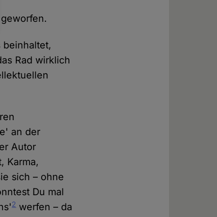
 geworfen.
s beinhaltet,
as Rad wirklich
llektuellen
eren
e' an der
der Autor
t, Karma,
ie sich – ohne
önntest Du mal
2
ns'
werfen – da