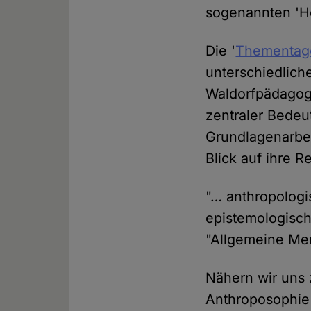
sogenannten 'He
Die '
Thementag
unterschiedlich
Waldorfpädagogi
zentraler Bedeu
Grundlagenarbei
Blick auf ihre 
"… anthropologi
epistemologisch
"Allgemeine Me
Nähern wir uns 
Anthroposophie 