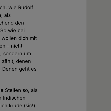
ch, wie Rudolf
, als
echend den
 So wie bei
 wollen dich mit
en – nicht
in, sondern um
 zählt, denen
. Denen geht es
 Stellen so, als
en Indischen
ch krude (sic!)