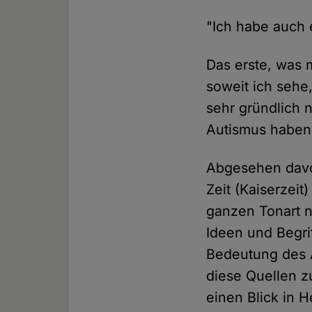
"Ich habe auch 
Das erste, was mi
soweit ich sehe
sehr gründlich n
Autismus haben
Abgesehen davon
Zeit (Kaiserzei
ganzen Tonart ni
Ideen und Begri
Bedeutung des 
diese Quellen z
einen Blick in H