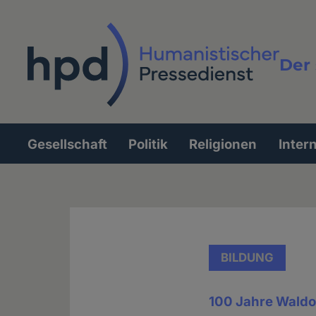
Direkt
zum
Inhalt
Der 
Vollt
Gesellschaft
Politik
Religionen
Inter
Hauptnavigation
BILDUNG
100 Jahre Waldo