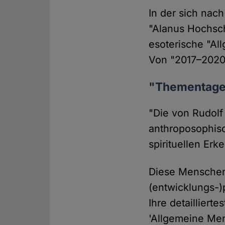
In der sich nac
"Alanus Hochsch
esoterische "A
Von "2017–2020"
"Thementage
"Die von Rudolf
anthroposophis
spirituellen Erk
Diese Menschen
(entwicklungs-)
Ihre detailliert
'Allgemeine Me