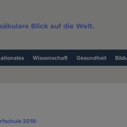
säkulare Blick auf die Welt.
extsuche
nationales
Wissenschaft
Gesundheit
Bild
rfschule 2019: