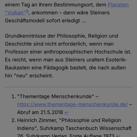
einem Tag an Ihrem Bestimmungsort, dem
Planeten
9
"Vulkan"
, ankommen – dann wäre Steiners
Geschäftsmodell sofort erledigt ...
Grundkenntnisse der Philosophie, Religion und
Geschichte sind nicht erforderlich, wenn man
Professor einer anthroposophischen Hochschule ist.
Es reicht, wenn man aus Steiners uraltem Esoterik-
Baukasten eine Pädagogik bastelt, die nach außen
hin "neu" erscheint.
"Thementage Menschenkunde" –
https://www.thementage-menschenkunde.de/
–
Abruf am 21.5.2018
↩︎
Heinrich Zimmer, "Philosophie und Religion
Indiens", Suhrkamp Taschenbuch Wissenschaft
26, Suhrkamp Verlag, Erste Auflage 1973
↩︎