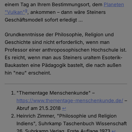
einem Tag an Ihrem Bestimmungsort, dem
Planeten
9
"Vulkan"
, ankommen – dann wäre Steiners
Geschäftsmodell sofort erledigt ...
Grundkenntnisse der Philosophie, Religion und
Geschichte sind nicht erforderlich, wenn man
Professor einer anthroposophischen Hochschule ist.
Es reicht, wenn man aus Steiners uraltem Esoterik-
Baukasten eine Pädagogik bastelt, die nach außen
hin "neu" erscheint.
"Thementage Menschenkunde" –
https://www.thementage-menschenkunde.de/
–
Abruf am 21.5.2018
↩︎
Heinrich Zimmer, "Philosophie und Religion
Indiens", Suhrkamp Taschenbuch Wissenschaft
26, Suhrkamp Verlag, Erste Auflage 1973
↩︎