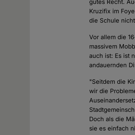
gutes Recht. Au
Kruzifix im Foye
die Schule nich
Vor allem die 1
massivem Mobbin
auch ist: Es ist
andauernden Disk
"Seitdem die Ki
wir die Problem
Auseinanderset
Stadtgemeinscha
Doch als die Mä
sie es einfach n