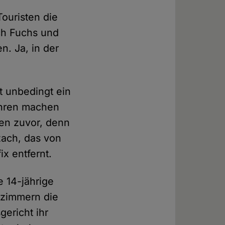
Touristen die
ich Fuchs und
. Ja, in der
.
t unbedingt ein
Jahren machen
en zuvor, denn
zach, das von
ix entfernt.
e 14-jährige
enzimmern die
ericht ihr