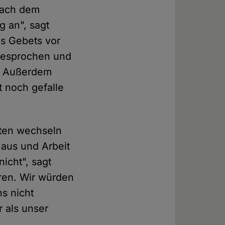
nach dem
g an", sagt
es Gebets vor
 gesprochen und
A. Außerdem
 noch gefalle
rten wechseln
Haus und Arbeit
icht", sagt
oren. Wir würden
ns nicht
r als unser