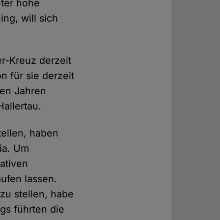
eter hohe
ing, will sich
er-Kreuz derzeit
 für sie derzeit
elen Jahren
Hallertau.
tellen, haben
Mia. Um
ativen
aufen lassen.
zu stellen, habe
ngs führten die