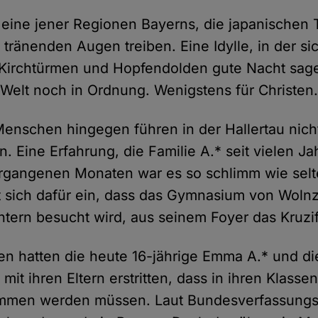
t eine jener Regionen Bayerns, die japanischen 
 tränenden Augen treiben. Eine Idylle, in der s
irchtürmen und Hopfendolden gute Nacht sagen
e Welt noch in Ordnung. Wenigstens für Christen
 Menschen hingegen führen in der Hallertau nich
n. Eine Erfahrung, die Familie A.* seit vielen 
ergangenen Monaten war es so schlimm wie selt
zt sich dafür ein, dass das Gymnasium von Woln
tern besucht wird, aus seinem Foyer das Kruzif
ren hatten die heute 16-jährige Emma A.* und di
it ihren Eltern erstritten, dass in ihren Klass
men werden müssen. Laut Bundesverfassungsg