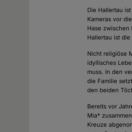
Die Hallertau is
Kameras vor die
Hase zwischen K
Hallertau ist di
Nicht religiöse
idyllisches Lebe
muss. In den v
die Familie set
den beiden Töch
Bereits vor Jah
Mia* zusammen m
Kreuze abgenom