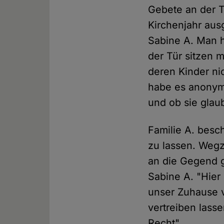
Gebete an der 
Kirchenjahr ausg
Sabine A. Man h
der Tür sitzen 
deren Kinder ni
habe es anonyme
und ob sie glaub
Familie A. besc
zu lassen. Wegz
an die Gegend g
Sabine A. "Hier
unser Zuhause v
vertreiben lasse
Recht".