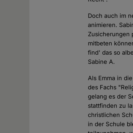
Doch auch im n
animieren. Sabi
Zusicherungen p
mitbeten können,
find' das so alb
Sabine A.
Als Emma in die
des Fachs "Reli
gelang es der Sc
stattfinden zu 
christlichen Sc
in der Schule b