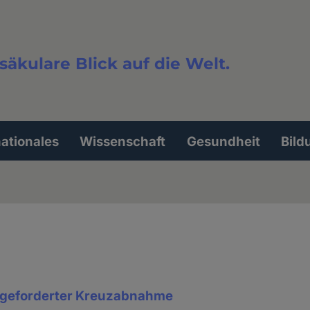
säkulare Blick auf die Welt.
extsuche
nationales
Wissenschaft
Gesundheit
Bild
geforderter Kreuzabnahme