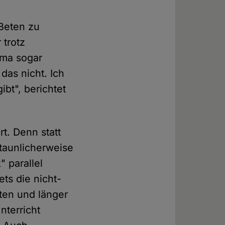
Beten zu
 trotz
mma sogar
das nicht. Ich
ibt", berichtet
t. Denn statt
staunlicherweise
" parallel
ts die nicht-
tten und länger
nterricht