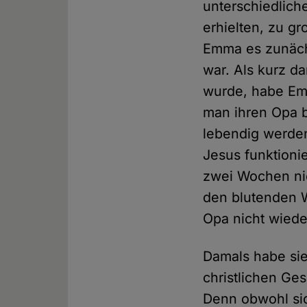
unterschiedlich
erhielten, zu g
Emma es zunächs
war. Als kurz da
wurde, habe Em
man ihren Opa b
lebendig werden
Jesus funktioni
zwei Wochen nic
den blutenden W
Opa nicht wiede
Damals habe sie
christlichen Ge
Denn obwohl sic