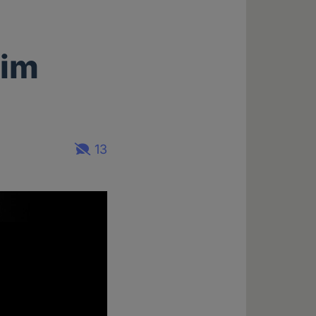
 im
13