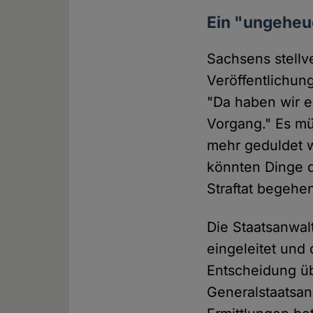
Ein "ungeheu
Sachsens stellv
Veröffentlichun
"Da haben wir e
Vorgang." Es mü
mehr geduldet w
könnten Dinge d
Straftat begehen
Die Staatsanwalt
eingeleitet und
Entscheidung üb
Generalstaatsan