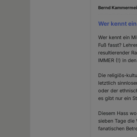
Bernd Kammermeier
Wer kennt ein
Wer kennt ein Mi
Fuß fasst? Lehre
resultierender R
IMMER (!) in de
Die religiös-kul
letztlich sinnlos
oder der ethnisc
es gibt nur ein S
Diesem Hass wohn
sieben Tage die 
fanatischen Betr