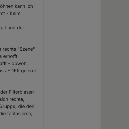
wöhnen kann ich
mmt - beim
falt und der
te rechte "Szene"
s erhofft
afft - obwohl
das JEDER gelernt
der Filterblasen
sich rechte,
 Gruppe, die den
die fantasieren,