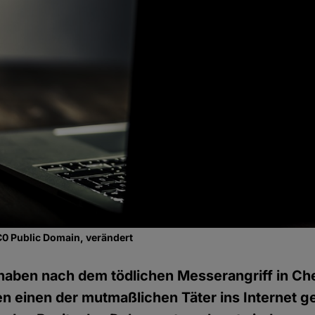
C0 Public Domain, verändert
 haben nach dem tödlichen Messerangriff in Ch
n einen der mutmaßlichen Täter ins Internet gest