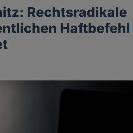
tz: Rechtsradikale
entlichen Haftbefehl
et