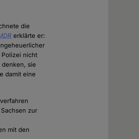
ichnete die
MDR
erklärte er:
ungeheuerlicher
Polizei nicht
 denken, sie
e damit eine
sverfahren
s Sachsen zur
en mit den