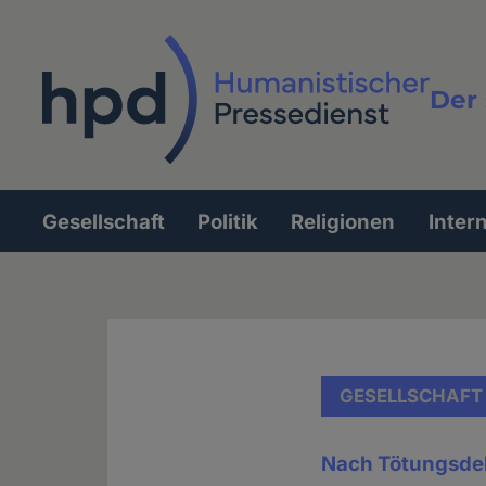
Direkt
zum
Inhalt
Der 
Vollt
Gesellschaft
Politik
Religionen
Inter
Hauptnavigation
GESELLSCHAFT
Nach Tötungsdel